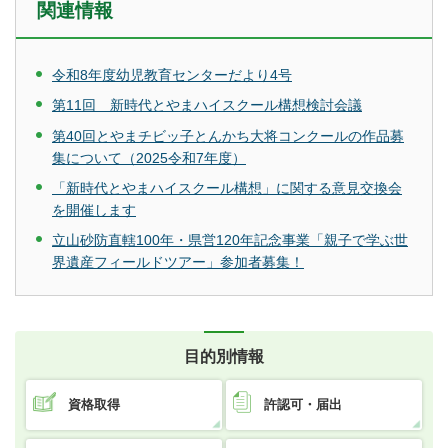
関連情報
令和8年度幼児教育センターだより4号
第11回 新時代とやまハイスクール構想検討会議
第40回とやまチビッ子とんかち大将コンクールの作品募
集について（2025令和7年度）
「新時代とやまハイスクール構想」に関する意見交換会
を開催します
立山砂防直轄100年・県営120年記念事業「親子で学ぶ世
界遺産フィールドツアー」参加者募集！
目的別情報
資格取得
許認可・届出