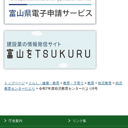
トップページ
>
くらし・健康・教育
>
教育・子育て
>
教育
>
幼児教育
>
幼児
教育センターだより
> 令和7年度幼児教育センターだより6号
庁舎案内
リンク集