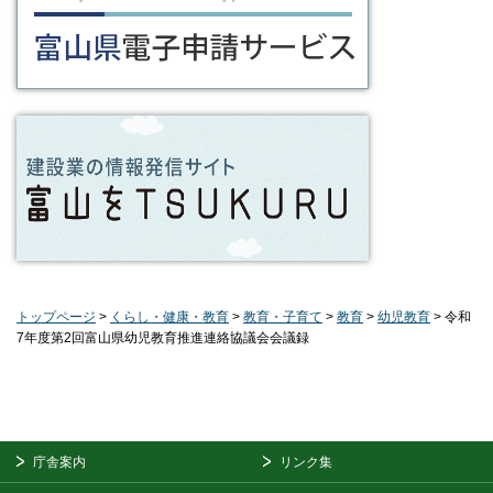
トップページ
>
くらし・健康・教育
>
教育・子育て
>
教育
>
幼児教育
> 令和
7年度第2回富山県幼児教育推進連絡協議会会議録
庁舎案内
リンク集