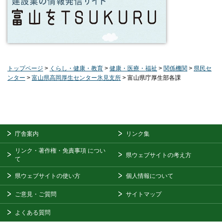
トップページ
>
くらし・健康・教育
>
健康・医療・福祉
>
関係機関
>
県民セ
ンター
>
富山県高岡厚生センター氷見支所
> 富山県庁厚生部各課
庁舎案内
リンク集
リンク・著作権・免責事項
につい
県ウェブサイトの考え方
て
県ウェブサイトの使い方
個人情報について
ご意見・ご質問
サイトマップ
よくある質問