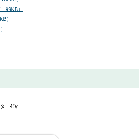
：99KB）
KB）
B）
ンター4階