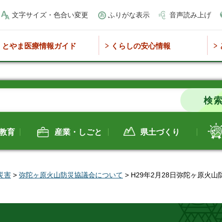
文字サイズ・色合い変更
ふりがな表示
音声読み上げ
とやま医療情報ガイド
くらしの安心情報
教育
産業・しごと
県土づくり
災害
>
弥陀ヶ原火山防災協議会について
> H29年2月28日弥陀ヶ原火