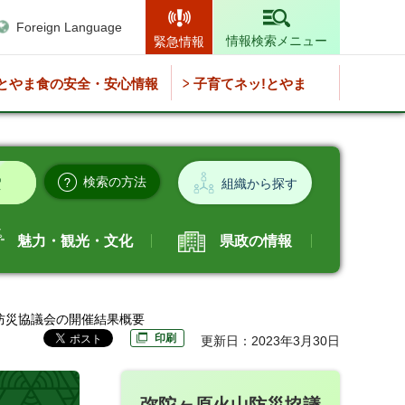
Foreign Language
情報検索メニュー
緊急情報
とやま食の安全・安心情報
子育てネッ!とやま
検索の方法
組織から探す
魅力・観光・文化
県政の情報
山防災協議会の開催結果概要
印刷
更新日：2023年3月30日