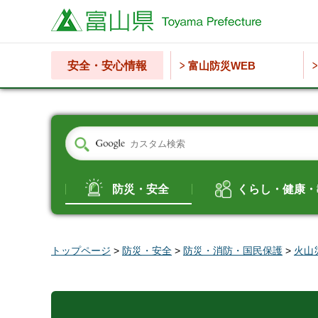
富山県
安全・安心情報
富山防災WEB
防災・安全
くらし・健康・
トップページ
>
防災・安全
>
防災・消防・国民保護
>
火山