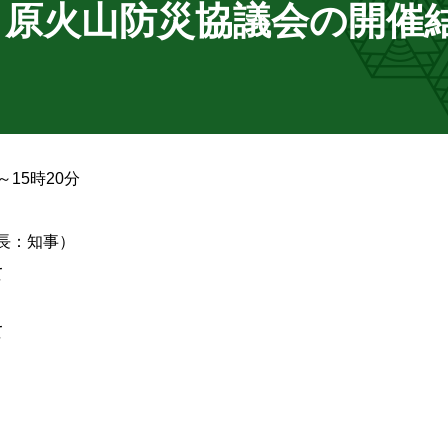
陀ヶ原火山防災協議会の開催
～15時20分
長：知事）
て
て