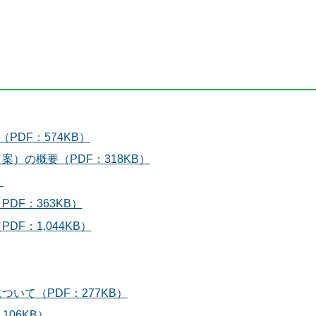
PDF：574KB）
）の概要（PDF：318KB）
）
DF：363KB）
F：1,044KB）
いて（PDF：277KB）
06KB）