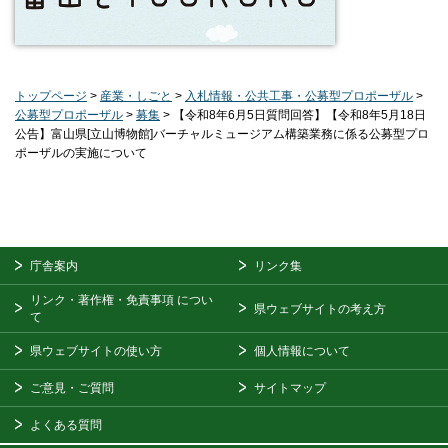
トップページ
>
産業・しごと
>
入札情報・公共工事・公募型プロポーザル
>
公募型プロポーザル
>
募集
> 【令和8年6月5日質問回答】【令和8年5月18日
公告】富山県[立山博物館]バーチャルミュージアム構築業務に係る公募型プロ
ポーザルの実施について
庁舎案内
リンク集
リンク・著作権・免責事項
につい
県ウェブサイトの考え方
て
県ウェブサイトの使い方
個人情報について
ご意見・ご質問
サイトマップ
よくある質問