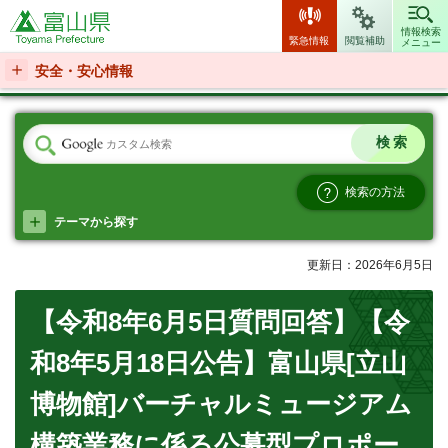
富山県
情報検索
緊急情報
閲覧補助
メニュー
安全・安心情報
検索の方法
テーマから探す
更新日：2026年6月5日
【令和8年6月5日質問回答】【令
和8年5月18日公告】富山県[立山
博物館]バーチャルミュージアム
構築業務に係る公募型プロポー