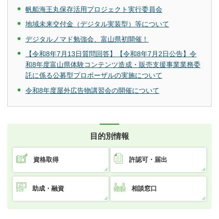
帆船海王丸保存活用プロジェクト実行委員会
地域未来交付金（デジタル実装型）等について
デジタルノマド勉強会、富山県初開催！
【令和8年7月13日質問回答】【令和8年7月2日公告】令
和8年度富山県体験コンテンツ造成・販売支援事業業務委
託に係る公募型プロポーザルの実施について
令和8年度屋外広告物講習会の開催について
目的別情報
資格取得
許認可・届出
助成・融資
相談窓口