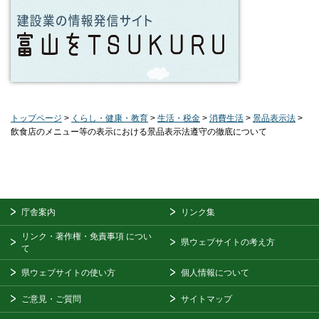
トップページ
>
くらし・健康・教育
>
生活・税金
>
消費生活
>
景品表示法
>
飲食店のメニュー等の表示における景品表示法遵守の徹底について
庁舎案内
リンク集
リンク・著作権・免責事項
につい
県ウェブサイトの考え方
て
県ウェブサイトの使い方
個人情報について
ご意見・ご質問
サイトマップ