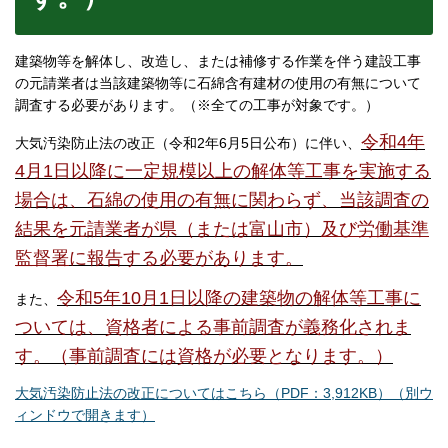
建築物等を解体し、改造し、または補修する作業を伴う建設工事
の元請業者は当該建築物等に石綿含有建材の使用の有無について
調査する必要があります。（※全ての工事が対象です。）
令和4年
大気汚染防止法の改正（令和2年6月5日公布）に伴い、
4月1日以降に一定規模以上の解体等工事を実施する
場合は、石綿の使用の有無に関わらず、当該調査の
結果を元請業者が県（または富山市）
及び労働基準
監督署
に報告する必要があります。
令和5年10月1日以降の建築物の解体等工事に
また、
ついては、資格者による事前調査が義務化されま
す。（事前調査には資格が必要となります。）
大気汚染防止法の改正についてはこちら（PDF：3,912KB）（別ウ
ィンドウで開きます）