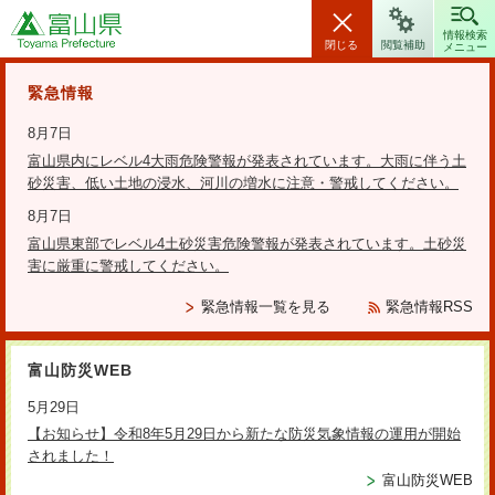
富山県
情報検索
閉じる
閲覧補助
メニュー
安全・安心情報
緊急情報
8月7日
富山県内にレベル4大雨危険警報が発表されています。大雨に伴う土
砂災害、低い土地の浸水、河川の増水に注意・警戒してください。
検索の方法
8月7日
富山県東部でレベル4土砂災害危険警報が発表されています。土砂災
テーマから探す
害に厳重に警戒してください。
更新日：2021年4月1日
緊急情報一覧を見る
緊急情報RSS
平成29年度北陸新幹線鉄道騒音調
富山防災WEB
査結果について
5月29日
【お知らせ】令和8年5月29日から新たな防災気象情報の運用が開始
されました！
※「関連ファイル」参照
富山防災WEB