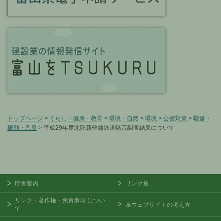
トップページ
>
くらし・健康・教育
>
環境・自然
>
環境
>
公害対策
>
騒音・
振動・悪臭
> 平成29年度北陸新幹線鉄道騒音調査結果について
庁舎案内
リンク集
リンク・著作権・免責事項
につい
県ウェブサイトの考え方
て