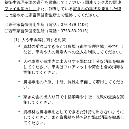
養衛生管理基準の遵守を徹底してください（関連リンク及び関連
ファイル参照）。
また、飼養している
家きんの異状を発見した際
には速やかに家畜保健衛生所まで連絡
してください。
〇東部家畜保健衛生所（電話：076-479-1106）
〇西部家畜保健衛生所（電話：0763-33-2315）
（1）人や車両等に関する対策
資材の受渡はできるだけ農場（衛生管理区域）外で行う
など、車両や人の農場内への立入を制限してください。
人や車両が農場内に出入りする際には十分な消毒を徹底
してください。車両はフロアマットや荷台も含め消毒を
実施してください。
農場専用の衣服、手袋、長靴を準備して着用してくださ
い。
家きん舎の出入り口で手指消毒や手袋・長靴の交換を実
施してください。
資機材も農場専用としてできるだけ持ち出さないように
してください。また資機材を持ち込む際は消毒を徹底し
てください。