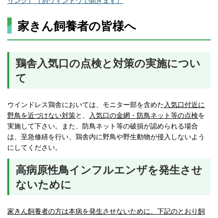
リンク）（別ウィンドウで開きます）
家きん飼養者の皆様へ
鶏舎入気口の点検と対策の実施につい
て
ウインドレス鶏舎においては、モニター部を含めた
入気口付近に
野鳥を近づけない対策
と、
入気口の金網・防鳥ネット等の点検
を
実施して下さい。また、防鳥ネット等の破損が認められる場合
は、至急修繕を行い、鶏舎内に野鳥や野生動物が侵入しないよう
にしてください。
高病原性鳥インフルエンザを発生させ
ないために
家きん飼養者の方は本病を発生させないために、下記のとおり飼