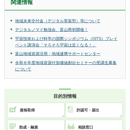
関連情報
地域未来交付金（デジタル実装型）等について
デジタルノマド勉強会、富山県初開催！
宇宙技術および科学の国際シンポジウム（ISTS）プレイ
ベント講演会「そろそろ宇宙は近くなる！」
富山地域資源活用・地域連携サポートセンター
令和８年度地域資源付加価値創出セミナーの受講生募集
について
目的別情報
資格取得
許認可・届出
助成・融資
相談窓口