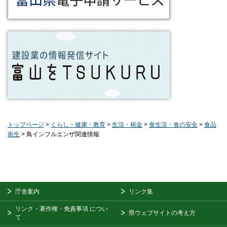
トップページ
>
くらし・健康・教育
>
生活・税金
>
食生活・食の安全
>
食品
衛生
> 鳥インフルエンザ関連情報
庁舎案内
リンク集
リンク・著作権・免責事項
につい
県ウェブサイトの考え方
て