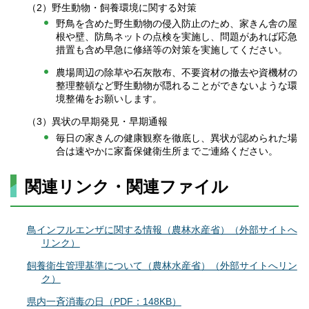
（2）野生動物・飼養環境に関する対策
野鳥を含めた野生動物の侵入防止のため、家きん舎の屋
根や壁、防鳥ネットの点検を実施し、問題があれば応急
措置も含め早急に修繕等の対策を実施してください。
農場周辺の除草や石灰散布、不要資材の撤去や資機材の
整理整頓など野生動物が隠れることができないような環
境整備をお願いします。
（3）異状の早期発見・早期通報
毎日の家きんの健康観察を徹底し、異状が認められた場
合は速やかに家畜保健衛生所までご連絡ください。
関連リンク・関連ファイル
鳥インフルエンザに関する情報（農林水産省）（外部サイトへ
リンク）
飼養衛生管理基準について（農林水産省）（外部サイトへリン
ク）
県内
一斉消毒の日（PDF：148KB）