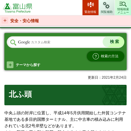
富山県
情報検索
緊急情報
閲覧補助
メニュー
安全・安心情報
検索の方法
テーマから探す
更新日：2021年2月24日
北ふ頭
中央ふ頭の対岸に位置し、平成14年5月供用開始した外貿コンテナ
基地である多目的国際ターミナル、主に中古車の積み込みに利用
されている北2号岸壁などがあります。