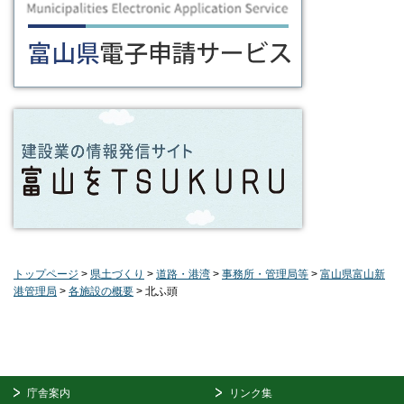
トップページ
>
県土づくり
>
道路・港湾
>
事務所・管理局等
>
富山県富山新
港管理局
>
各施設の概要
> 北ふ頭
庁舎案内
リンク集