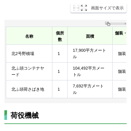
画面サイズで表示
個所
舗装・
名称
面積
数
17,900平方メート
北2号野積場
1
舗装
ル
北ふ頭コンテナヤ
104,492平方メー
1
舗装
ード
トル
7,692平方メート
北ふ頭荷さばき地
1
舗装
ル
荷役機械