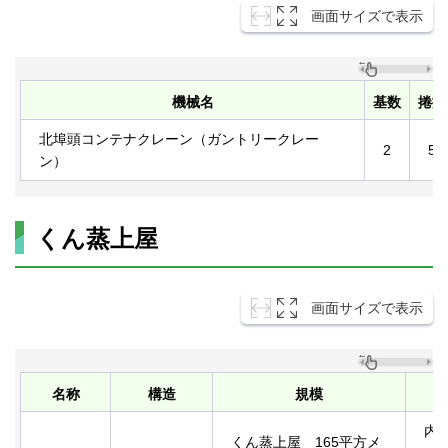
画面サイズで表示
機械名
基数
捲揚
北埠頭コンテナクレーン（ガントリークレー
2
55.
ン）
くん蒸上屋
画面サイズで表示
名称
構造
規模
内
くん蒸上屋 165平方メ