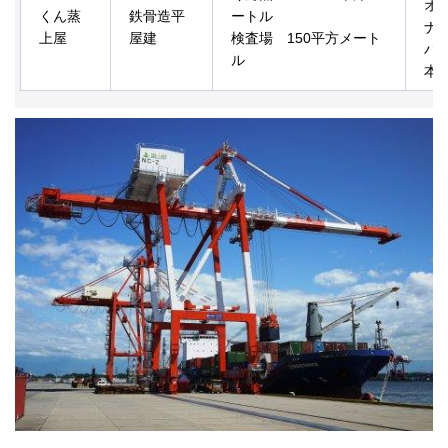
オ
くん蒸
鉄骨造平
ートル
ナ
上屋
屋建
検査場 150平方メート
バ
ル
本