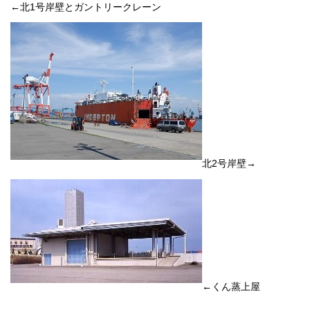
←北1号岸壁とガントリークレーン
北2号岸壁→
←くん蒸上屋