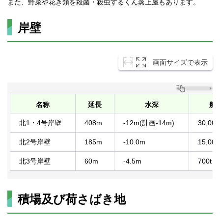
また、野菜や花き類を殺菌・殺虫するくん蒸上屋もあります。
岸壁
画面サイズで表示
名称
延長
水深
船
北1・4号岸壁
408m
-12m(計画-14m)
30,00
北2号岸壁
185m
-10.0m
15,000
北3号岸壁
60m
-4.5m
700t
積場及び荷さばき地