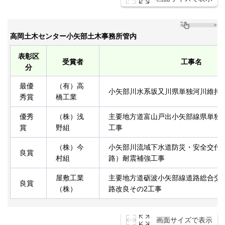
高岡土木センター小矢部土木事務所管内
表彰区
受賞者
工事名
分
最優
（有）高
小矢部川水系坂又川県単独河川維持
秀賞
橋工業
優秀
（株）浅
主要地方道富山戸出小矢部線県単独
賞
野組
工事
（株）今
小矢部川流域下水道防災・安全交付
良賞
村組
路）耐震補強工事
屋敷工業
主要地方道砺波小矢部線道路総合交
良賞
（株）
路改良その2工事
画面サイズで表示