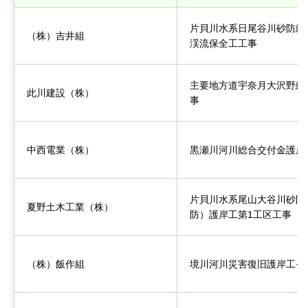
片貝川水系日尾谷川砂防総
（株）吉井組
渓流保全工工事
主要地方道宇奈月大沢野線
此川建設（株）
事
中西電業（株）
黒瀬川河川総合交付金護岸
片貝川水系尾山大谷川砂防
夏野土木工業（株）
防）護岸工第1工区工事
（株）飯作組
境川河川災害復旧護岸工そ