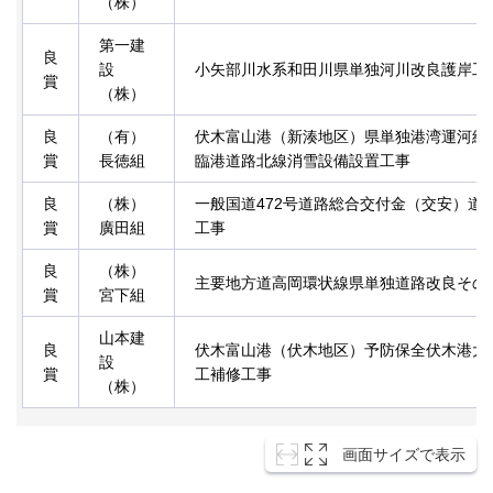
（株）
第一建
良
設
小矢部川水系和田川県単独河川改良護岸工
賞
（株）
良
（有）
伏木富山港（新湊地区）県単独港湾運河維
賞
長徳組
臨港道路北線消雪設備設置工事
良
（株）
一般国道472号道路総合交付金（交安）道
賞
廣田組
工事
良
（株）
主要地方道高岡環状線県単独道路改良その
賞
宮下組
山本建
良
伏木富山港（伏木地区）予防保全伏木港大
設
賞
工補修工事
（株）
画面サイズで表示