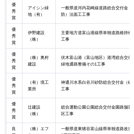
優
アイシン緑
一般県道河内花崎線道路総合交付金（
秀
地（有）
防）法面工工事
賞
優
伊野建設
主要地方道富山港線県単独道路維持修
秀
（株）
工事
賞
優
（株）奥村
伏木富山港（富山地区）港湾総合交付
秀
建設
緑地通路整備その1工事
賞
優
（有）境工
神通川水系白谷川砂防総合交付金（砂
秀
業所
工事
賞
優
辻建設
総合運動公園公園総合交付金園路舗装
秀
（株）
区工事
賞
良
（株）エフ
一般県道東猪谷富山線県単独道路改良