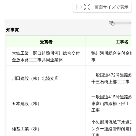
画面サイズで表示
知事賞
受賞者
工事名
大鉄工業・関口組鴨川河川総合交付
鴨川河川総合交付金放
金放水路工工事共同企業体
事
一般国道472号道路総
川田建設（株）北陸支店
十三石橋上部工工事
一般国道415号道路総
五本建設（株）
東富山跨線橋下部工（P
工事
小矢部川流域下水道二
雄基工業（株）
ンター連絡管廊耐震補
工事