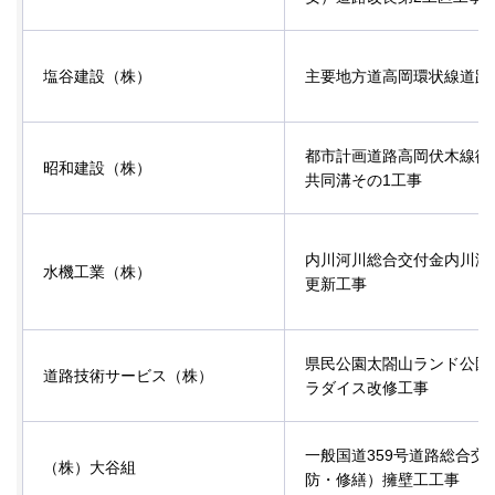
塩谷建設（株）
主要地方道高岡環状線道路
都市計画道路高岡伏木線街
昭和建設（株）
共同溝その1工事
内川河川総合交付金内川浄
水機工業（株）
更新工事
県民公園太閤山ランド公園
道路技術サービス（株）
ラダイス改修工事
一般国道359号道路総合交
（株）大谷組
防・修繕）擁壁工工事