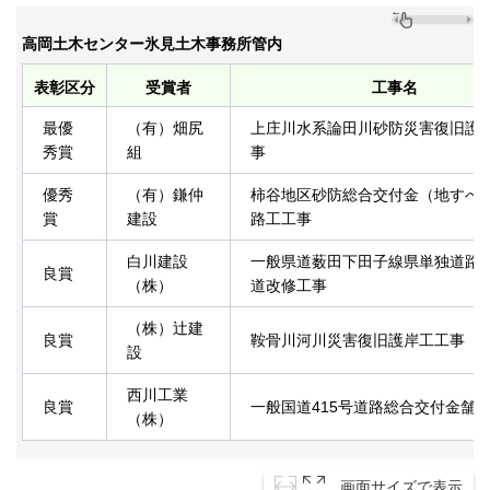
高岡土木センター氷見土木事務所管内
表彰区分
受賞者
工事名
最優
（有）畑尻
上庄川水系論田川砂防災害復旧護
秀賞
組
事
優秀
（有）鎌仲
柿谷地区砂防総合交付金（地すべ
賞
建設
路工工事
白川建設
一般県道薮田下田子線県単独道路
良賞
（株）
道改修工事
（株）辻建
良賞
鞍骨川河川災害復旧護岸工工事
設
西川工業
良賞
一般国道415号道路総合交付金舗
（株）
画面サイズで表示