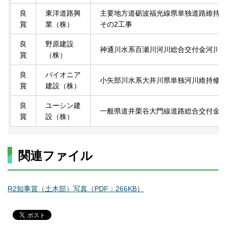
良
東洋道路興
主要地方道砺波福光線県単独道路維持
賞
業（株）
その2工事
良
野原建設
神通川水系百瀬川河川総合交付金河川
賞
（株）
良
パイオニア
小矢部川水系大井川県単独河川維持修
賞
建設（株）
良
ユーシン建
一般県道井栗谷大門線道路総合交付金
賞
設（株）
関連ファイル
R2知事賞（土木部）写真（PDF：266KB）