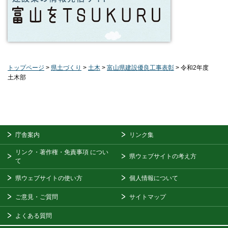
トップページ
>
県土づくり
>
土木
>
富山県建設優良工事表彰
> 令和2年度
土木部
庁舎案内
リンク集
リンク・著作権・免責事項
につい
県ウェブサイトの考え方
て
県ウェブサイトの使い方
個人情報について
ご意見・ご質問
サイトマップ
よくある質問