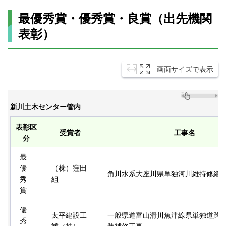
最優秀賞・優秀賞・良賞（出先機関
表彰）
画面サイズで表示
新川土木センター管内
表彰区
受賞者
工事名
分
最
優
（株）窪田
角川水系大座川県単独河川維持修繕
秀
組
賞
優
太平建設工
一般県道富山滑川魚津線県単独道路
秀