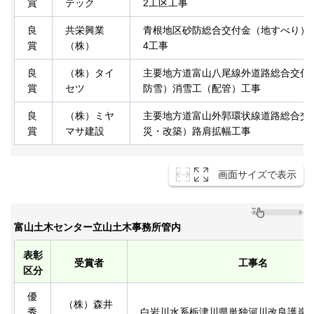
賞
テック
2工区工事
良
共栄興業
青根地区砂防総合交付金（地すべり）
賞
（株）
4工事
良
（株）タイ
主要地方道富山八尾線外道路総合交付
賞
セツ
防雪）消雪工（配管）工事
良
（株）ミヤ
主要地方道富山外郭環状線道路総合交
賞
マサ建設
災・改築）路肩拡幅工事
画面サイズで表示
富山土木センター立山土木事務所管内
表彰
受賞者
工事名
区分
優
（株）森井
秀
白岩川水系栃津川県単独河川改良護岸