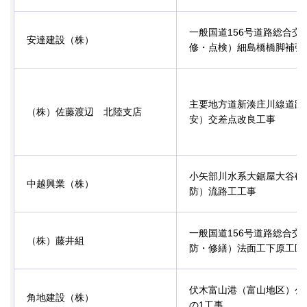
一般国道156号道路総合交
安達建設（株）
修・点検）細島橋橋脚補強
主要地方道新湊庄川線道路
（株）佐藤渡辺 北陸支店
安）交差点改良工事
小矢部川水系大鋸屋大谷砂
中越興業（株）
防）流路工工事
一般国道156号道路総合交
（株）藤井組
防・修繕）法面工下原工区
伏木富山港（富山地区）公
角地建設（株）
の1工事