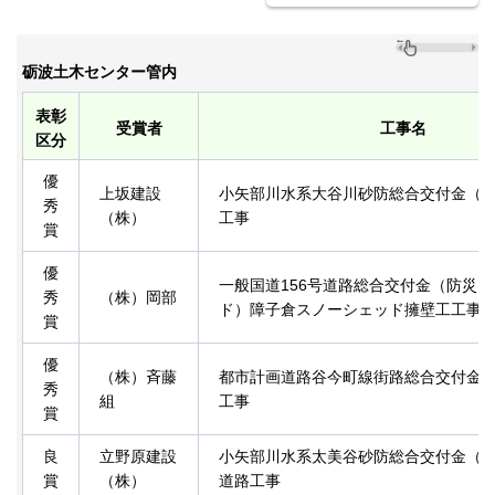
砺波土木センター管内
表彰
受賞者
工事名
区分
優
上坂建設
小矢部川水系大谷川砂防総合交付金（
秀
（株）
工事
賞
優
一般国道156号道路総合交付金（防災
秀
（株）岡部
ド）障子倉スノーシェッド擁壁工工事
賞
優
（株）斉藤
都市計画道路谷今町線街路総合交付金道
秀
組
工事
賞
良
立野原建設
小矢部川水系太美谷砂防総合交付金（
賞
（株）
道路工事