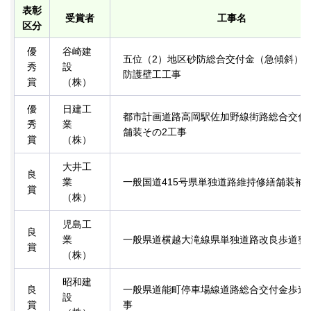
表彰
受賞者
工事名
区分
優
谷崎建
五位（2）地区砂防総合交付金（急傾斜）
秀
設
防護壁工工事
賞
（株）
優
日建工
都市計画道路高岡駅佐加野線街路総合交付
秀
業
舗装その2工事
賞
（株）
大井工
良
業
一般国道415号県単独道路維持修繕舗装補
賞
（株）
児島工
良
業
一般県道横越大滝線県単独道路改良歩道整
賞
（株）
昭和建
良
一般県道能町停車場線道路総合交付金歩道
設
賞
事