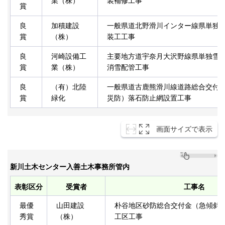
業（株）
装補修工事
賞
良
加積建設
一般県道北野滑川インター線県単独
賞
（株）
装工工事
良
河崎設備工
主要地方道宇奈月大沢野線県単独雪
賞
業（株）
消雪配管工事
良
（有）北陸
一般県道古鹿熊滑川線道路総合交付
賞
緑化
災防）落石防止網設置工事
画面サイズで表示
新川土木センター入善土木事務所管内
表彰区分
受賞者
工事名
最優
山田建設
朴谷地区砂防総合交付金（急傾斜）
秀賞
（株）
工区工事