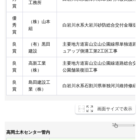
工務所
賞
優
（株）山本
秀
白岩川水系大岩川砂防総合交付金堰堤
組
賞
良
（有）黒田
主要地方道富山立山公園線県単独道路
賞
建設
ュアップ側溝工第2工区工事
良
高新工業
主要地方道富山立山公園線道路総合交
賞
（株）
公園舗装復旧工事
良
島田建設工
白岩川水系石割川県単独河川維持修繕
賞
業（株）
画面サイズで表示
高岡土木センター管内