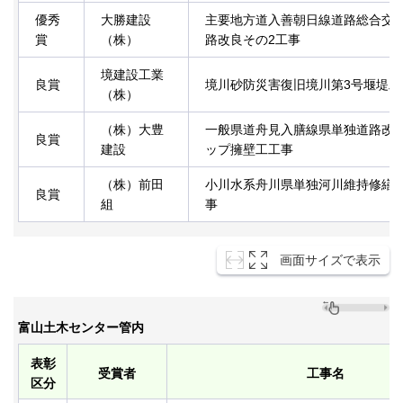
優秀
大勝建設
主要地方道入善朝日線道路総合交
賞
（株）
路改良その2工事
境建設工業
良賞
境川砂防災害復旧境川第3号堰堤工
（株）
（株）大豊
一般県道舟見入膳線県単独道路改
良賞
建設
ップ擁壁工工事
（株）前田
小川水系舟川県単独河川維持修繕護
良賞
組
事
画面サイズで表示
富山土木センター管内
表彰
受賞者
工事名
区分