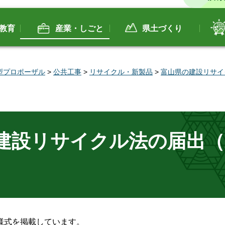
教育
産業・しごと
県土づくり
型プロポーザル
>
公共工事
>
リサイクル・新製品
>
富山県の建設リサイ
.建設リサイクル法の届出
様式を掲載しています。