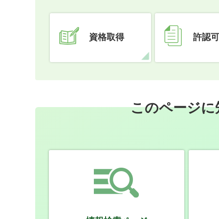
資格取得
許認
このページに