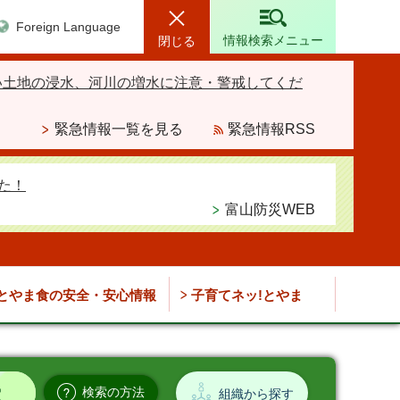
Foreign Language
情報検索メニュー
閉じる
い土地の浸水、河川の増水に注意・警戒してくだ
緊急情報一覧を見る
緊急情報RSS
た！
富山防災WEB
とやま食の安全・安心情報
子育てネッ!とやま
検索の方法
組織から探す