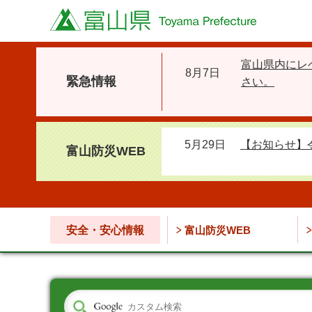
富山県
富山県内にレ
8月7日
緊急情報
さい。
5月29日
【お知らせ】
富山防災WEB
安全・安心情報
富山防災WEB