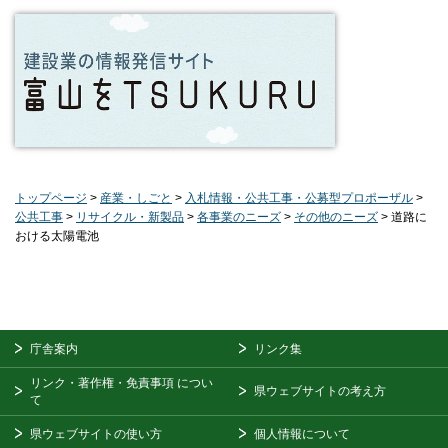
トップページ
>
産業・しごと
>
入札情報・公共工事・公募型プロポーザル
>
公共工事
>
リサイクル・新製品
>
各事業のニーズ
>
その他のニーズ
> 道路に
おける太陽電池
庁舎案内
リンク集
リンク・著作権・免責事項
につい
県ウェブサイトの考え方
て
県ウェブサイトの使い方
個人情報について