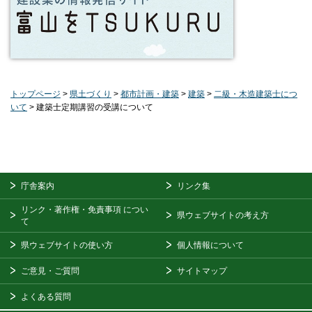
トップページ
>
県土づくり
>
都市計画・建築
>
建築
>
二級・木造建築士につ
いて
> 建築士定期講習の受講について
庁舎案内
リンク集
リンク・著作権・免責事項
につい
県ウェブサイトの考え方
て
県ウェブサイトの使い方
個人情報について
ご意見・ご質問
サイトマップ
よくある質問