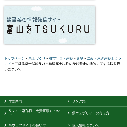
トップページ
>
県土づくり
>
都市計画・建築
>
建築
>
二級・木造建築士につ
いて
> 二級建築士試験及び木造建築士試験の受験禁止の措置に関する取り扱
いについて
庁舎案内
リンク集
リンク・著作権・免責事項
につい
県ウェブサイトの考え方
て
県ウェブサイトの使い方
個人情報について