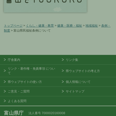
トップページ
>
くらし・健康・教育
>
健康・医療・福祉
>
地域福祉
>
条例・
制度
> 富山県民福祉条例について
庁舎案内
リンク集
リンク・著作権・免責事項
につい
県ウェブサイトの考え方
て
県ウェブサイトの使い方
個人情報について
ご意見・ご質問
サイトマップ
よくある質問
富山県庁
法人番号 7000020160008