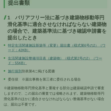
提出書類
1 バリアフリー法に基づき建築物移動等円
滑化基準に適合させなければならない建築物
の場合で、建築基準法に基づき確認申請書を
提出したとき
特定生活関連施設新築等（変更）届出書（様式第6号の2）（ワ
ード：42KB）
生活関連施設整備項目表（建築物）（様式第2号の2）（ワー
ド：55KB）
施行規則
別表第4に掲げる図書
委任状 ※届出事務を第三者に委任される場合
※建築物移動等円滑化基準と重複する部分は建築確認申請で審査
しますので、この届出の審査では省略されます。建築物移動等円
滑化基準のほかに適合させなければならない整備基準がない場合
は、届出は不要です。