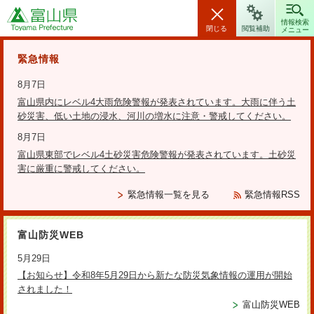
富山県
情報検索
閉じる
閲覧補助
メニュー
安全・安心情報
緊急情報
8月7日
富山県内にレベル4大雨危険警報が発表されています。大雨に伴う土
砂災害、低い土地の浸水、河川の増水に注意・警戒してください。
検索の方法
8月7日
富山県東部でレベル4土砂災害危険警報が発表されています。土砂災
テーマから探す
害に厳重に警戒してください。
更新日：2026年4月14日
緊急情報一覧を見る
緊急情報RSS
富山県民福祉条例について
富山防災WEB
5月29日
【お知らせ】令和8年5月29日から新たな防災気象情報の運用が開始
生活関連施設の整備基準への適合義
されました！
務
富山防災WEB