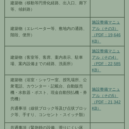
建築物（移動等円滑化経路、出入口、廊下
等、傾斜路）
施設整備マニュ
建築物（エレベーター等、敷地内の通路、
アル（その3）
階段、便所）
（PDF：19,646
KB）
施設整備マニュ
建築物（客室等、客席、案内表示、駐車
アル（その4）
場、案内設備までの経路、洗面所）
（PDF：22,585
KB）
建築物（浴室・シャワー室、授乳場所、公
衆電話、カウンター・記載台、自動販売
施設整備マニュ
機・水飲器・ポスト、現金自動預払機・券
アル（その5）
売機）
（PDF：21,342
KB）
共通事項（線状ブロック等及び点状ブロッ
ク等、手すり、コンセント・スイッチ類）
共通事項（緊急時の設備、滑りにくい床