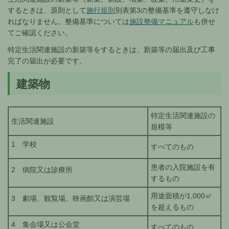
するときは、原則として
施行規則
別表第3の整備基準を遵守しなけ
ればなりません。整備基準については
施設整備マニュアル
も併せ
てご確認ください。
特定生活関連施設の新築等をするときは、新築等の届出及び工事
完了の届出が必要です。
建築物
特定生活関連施設の
生活関連施設
規模等
1 学校
すべてのもの
患者の入院施設を有
2 病院又は診療所
するもの
用途面積が1,000㎡
3 劇場、観覧場、映画館又は演芸場
を超えるもの
4 集会場又は公会堂
すべてのもの