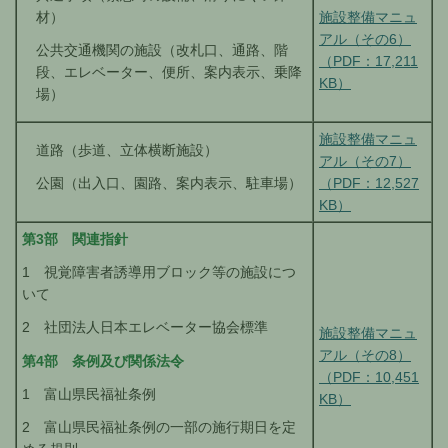
材）
施設整備マニュ
アル（その6）
公共交通機関の施設（改札口、通路、階
（PDF：17,211
段、エレベーター、便所、案内表示、乗降
KB）
場）
施設整備マニュ
道路（歩道、立体横断施設）
アル（その7）
（PDF：12,527
公園（出入口、園路、案内表示、駐車場）
KB）
第3部 関連指針
1 視覚障害者誘導用ブロック等の施設につ
いて
2 社団法人日本エレベーター協会標準
施設整備マニュ
アル（その8）
第4部 条例及び関係法令
（PDF：10,451
1 富山県民福祉条例
KB）
2 富山県民福祉条例の一部の施行期日を定