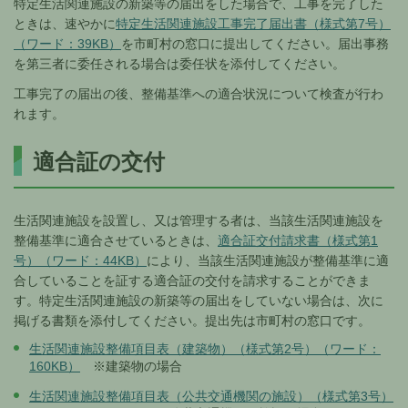
特定生活関連施設の新築等の届出をした場合で、工事を完了した
ときは、速やかに
特定生活関連施設工事完了届出書（様式第7号）
（ワード：39KB）
を市町村の窓口に提出してください。届出事務
を第三者に委任される場合は委任状を添付してください。
工事完了の届出の後、整備基準への適合状況について検査が行わ
れます。
適合証の交付
生活関連施設を設置し、又は管理する者は、当該生活関連施設を
整備基準に適合させているときは、
適合証交付請求書（様式第1
号）（ワード：44KB）
により、当該生活関連施設が整備基準に適
合していることを証する適合証の交付を請求することができま
す。特定生活関連施設の新築等の届出をしていない場合は、次に
掲げる書類を添付してください。提出先は市町村の窓口です。
生活関連施設整備項目表（建築物）（様式第2号）（ワード：
160KB）
※建築物の場合
生活関連施設整備項目表（公共交通機関の施設）（様式第3号）