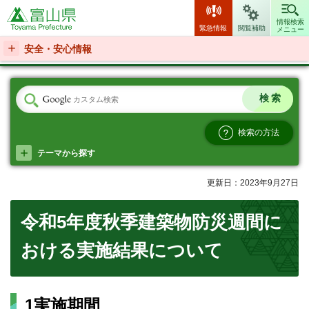
富山県
情報検索
緊急情報
閲覧補助
メニュー
安全・安心情報
検索の方法
テーマから探す
更新日：2023年9月27日
令和5年度秋季建築物防災週間に
おける実施結果について
1実施期間