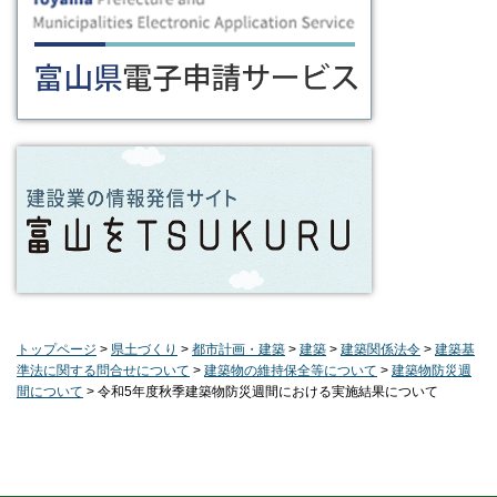
トップページ
>
県土づくり
>
都市計画・建築
>
建築
>
建築関係法令
>
建築基
準法に関する問合せについて
>
建築物の維持保全等について
>
建築物防災週
間について
> 令和5年度秋季建築物防災週間における実施結果について