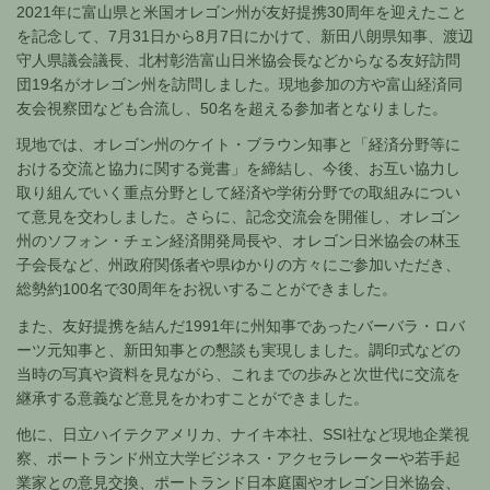
2021年に富山県と米国オレゴン州が友好提携30周年を迎えたこと
を記念して、7月31日から8月7日にかけて、新田八朗県知事、渡辺
守人県議会議長、北村彰浩富山日米協会長などからなる友好訪問
団19名がオレゴン州を訪問しました。現地参加の方や富山経済同
友会視察団なども合流し、50名を超える参加者となりました。
現地では、オレゴン州のケイト・ブラウン知事と「経済分野等に
おける交流と協力に関する覚書」を締結し、今後、お互い協力し
取り組んでいく重点分野として経済や学術分野での取組みについ
て意見を交わしました。さらに、記念交流会を開催し、オレゴン
州のソフォン・チェン経済開発局長や、オレゴン日米協会の林玉
子会長など、州政府関係者や県ゆかりの方々にご参加いただき、
総勢約100名で30周年をお祝いすることができました。
また、友好提携を結んだ1991年に州知事であったバーバラ・ロバ
ーツ元知事と、新田知事との懇談も実現しました。調印式などの
当時の写真や資料を見ながら、これまでの歩みと次世代に交流を
継承する意義など意見をかわすことができました。
他に、日立ハイテクアメリカ、ナイキ本社、SSI社など現地企業視
察、ポートランド州立大学ビジネス・アクセラレーターや若手起
業家との意見交換、ポートランド日本庭園やオレゴン日米協会、