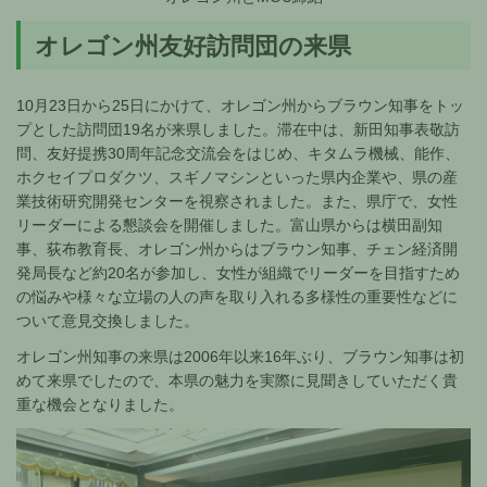
オレゴン州友好訪問団の来県
10月23日から25日にかけて、オレゴン州からブラウン知事をトッ
プとした訪問団19名が来県しました。滞在中は、新田知事表敬訪
問、友好提携30周年記念交流会をはじめ、キタムラ機械、能作、
ホクセイプロダクツ、スギノマシンといった県内企業や、県の産
業技術研究開発センターを視察されました。また、県庁で、女性
リーダーによる懇談会を開催しました。富山県からは横田副知
事、荻布教育長、オレゴン州からはブラウン知事、チェン経済開
発局長など約20名が参加し、女性が組織でリーダーを目指すため
の悩みや様々な立場の人の声を取り入れる多様性の重要性などに
ついて意見交換しました。
オレゴン州知事の来県は2006年以来16年ぶり、ブラウン知事は初
めて来県でしたので、本県の魅力を実際に見聞きしていただく貴
重な機会となりました。