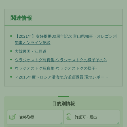
関連情報
【2021年】友好提携30周年記念 富山県知事・オレゴン州
知事オンライン懇談
大韓民国・江原道
ウラジオストク写真集-ウラジオストクの様子その2-
ウラジオストク写真集-ウラジオストクの様子-
＜2015年度＞ロシア沿海地方派遣職員 現地レポート
目的別情報
資格取得
許認可・届出