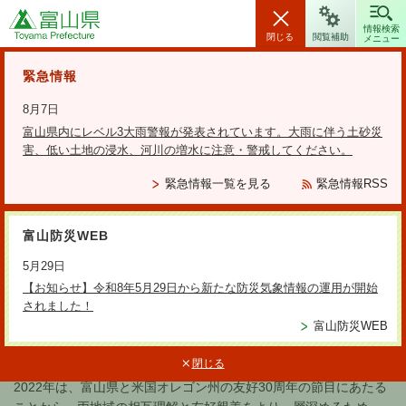
富山県
情報検索
閉じる
閲覧補助
メニュー
安全・安心情報
緊急情報
8月7日
富山県内にレベル3大雨警報が発表されています。大雨に伴う土砂災
害、低い土地の浸水、河川の増水に注意・警戒してください。
検索の方法
緊急情報一覧を見る
緊急情報RSS
テーマから探す
富山防災WEB
更新日：2023年2月1日
5月29日
【2022年】富山県・オレゴン州
【お知らせ】令和8年5月29日から新たな防災気象情報の運用が開始
されました！
友好提携30周年 記念事業
富山防災WEB
閉じる
2022年は、富山県と米国オレゴン州の友好30周年の節目にあたる