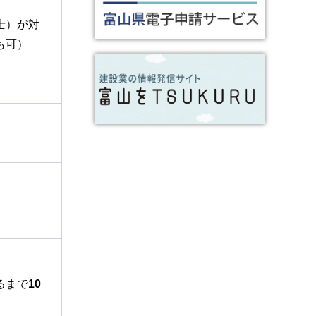
士）が対
も可）
るまで
10