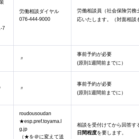
策
労働相談員（社会保険労務
労働相談ダイヤル
076-444-9000
応いたします。（対面相談
-7
）
事前予約が必要
〃
(原則1週間前までに）
事前予約が必要
階
〃
(原則1週間前までに）
roudousoudan
★esp.pref.toyama.l
相談を受付けてから回答す
g.jp
日間程度
を要します。
（★を＠に変えて送