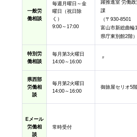
躍推進室 労働政
毎週月曜日～金
課
一般労
曜日（祝日除
働相談
く）
（〒930-8501
9:00～17:00
富山市新総曲輪1
県庁東別館2階
特別労
毎月第3火曜日
〃
働相談
14:00～16:00
県西部
毎月第2火曜日
労働相
御旅屋セリオ5
14:00～16:00
談
Eメール
労働相
常時受付
談