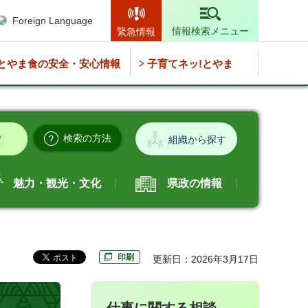
Foreign Language
情報検索メニュー
緊急情報
とやま食の安全・安心情報
子育てネッ!とやま
検索の方法
組織から探す
魅力・観光・文化
県政の情報
印刷
更新日：2026年3月17日