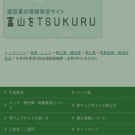
トップページ
>
産業・しごと
>
商工業・建設業
>
商工業
>
商業振興・地域活
性化
> 令和4年度第1回会議開催概要（令和4年11月22日）
庁舎案内
リンク集
リンク・著作権・免責事項
につい
県ウェブサイトの考え方
て
県ウェブサイトの使い方
個人情報について
ご意見・ご質問
サイトマップ