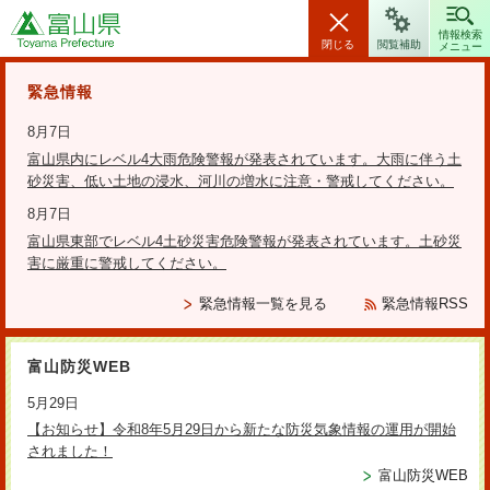
富山県
情報検索
閉じる
閲覧補助
メニュー
安全・安心情報
緊急情報
8月7日
富山県内にレベル4大雨危険警報が発表されています。大雨に伴う土
砂災害、低い土地の浸水、河川の増水に注意・警戒してください。
検索の方法
8月7日
富山県東部でレベル4土砂災害危険警報が発表されています。土砂災
テーマから探す
害に厳重に警戒してください。
更新日：2022年11月22日
緊急情報一覧を見る
緊急情報RSS
令和4年度第1回会議開催概要（令
富山防災WEB
和4年11月22日）
5月29日
【お知らせ】令和8年5月29日から新たな防災気象情報の運用が開始
されました！
富山防災WEB
1.開催日時