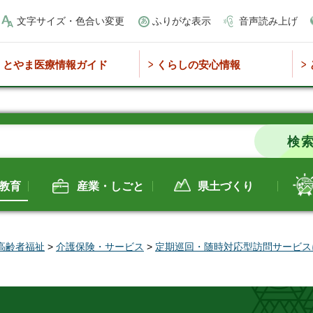
文字サイズ・色合い変更
ふりがな表示
音声読み上げ
とやま医療情報ガイド
くらしの安心情報
教育
産業・しごと
県土づくり
高齢者福祉
>
介護保険・サービス
>
定期巡回・随時対応型訪問サービス