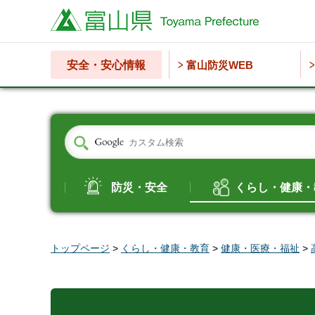
富山県
安全・安心情報
富山防災WEB
防災・安全
くらし・健康・
トップページ
>
くらし・健康・教育
>
健康・医療・福祉
>