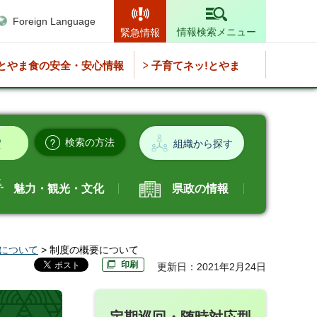
Foreign Language
情報検索メニュー
緊急情報
とやま食の安全・安心情報
子育てネッ!とやま
検索の方法
組織から探す
魅力・観光・文化
県政の情報
について
> 制度の概要について
印刷
更新日：2021年2月24日