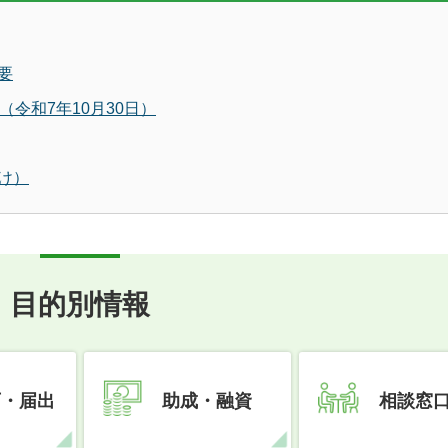
要
令和7年10月30日）
け）
目的別情報
可・届出
助成・融資
相談窓