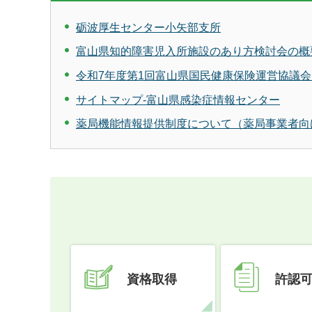
砺波厚生センター小矢部支所
富山県知的障害児入所施設のあり方検討会の概
令和7年度第1回富山県国民健康保険運営協議会（
サイトマップ-富山県感染症情報センター
薬局機能情報提供制度について（薬局事業者向
資格取得
許認