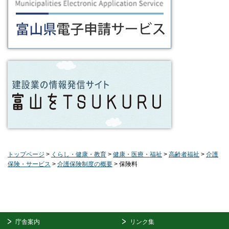
トップページ
>
くらし・健康・教育
>
健康・医療・福祉
>
高齢者福祉
>
介護
保険・サービス
>
介護保険制度の概要
> 保険料
庁舎案内
リンク集