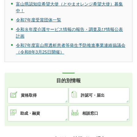
富山県認知症希望大使（とやまオレンジ希望大使）募集
中！
令和7年度受賞団体一覧
令和８年度介護サービス情報の報告・調査及び情報公表
計画
令和7年度富山県透析患者等発生予防推進事業連絡協議会
（令和8年3月25日開催）
目的別情報
資格取得
許認可・届出
助成・融資
相談窓口