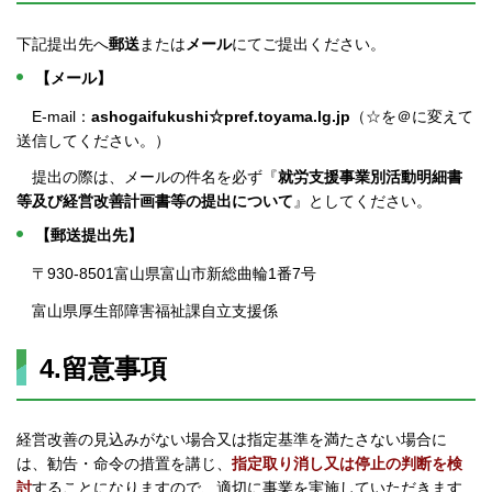
下記提出先へ
郵送
または
メール
にてご提出ください。
【メール】
E-mail：
ashogaifukushi☆pref.toyama.lg.jp
（☆を＠に変えて
送信してください。）
提出の際は、メールの件名を必ず『
就労支援事業別活動明細書
等及び経営改善計画書等の提出について
』としてください。
【郵送提出先】
〒930-8501富山県富山市新総曲輪1番7号
富山県厚生部障害福祉課自立支援係
4.留意事項
経営改善の見込みがない場合又は指定基準を満たさない場合に
は、勧告・命令の措置を講じ、
指定取り消し又は停止の判断を検
討
することになりますので、適切に事業を実施していただきます