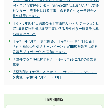
【令和8年8月7日結果公表】富山県リハビリテーション病
院・こども支援センター（新病院2階以上及びこども支援
センター）照明器具取替工事に係る条件付き一般競争入
札の結果について
【令和8年8月7日結果公表】富山県リハビリテーション病
院1階病院照明器具取替工事に係る条件付き一般競争入札
の結果について
【令和8年7月31日質問回答】【令和8年7月17日公告】
「がん検診受診促進キャンペーン」WEB広報業務に係る
公募型プロポーザルの実施について
「野外で薬草を観察する会」(令和8年9月27日)の参加者
募集
「薬剤師のお仕事まるわかり！～サマーチャレンジ～」
を実施（令和8年7月29日・30日）
目的別情報