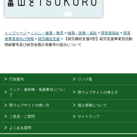
トップページ
>
くらし・健康・教育
>
健康・医療・福祉
>
障害者福祉
>
障害
者事業者向け情報
>
就労継続支援
> 【就労継続支援A型】就労支援事業別活動
明細書等及び経営改善計画書等の提出について
庁舎案内
リンク集
リンク・著作権・免責事項
につい
県ウェブサイトの考え方
て
県ウェブサイトの使い方
個人情報について
ご意見・ご質問
サイトマップ
よくある質問