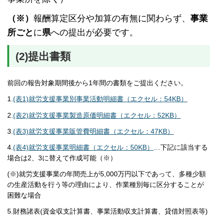
（※）
報酬算定区分や加算の有無に関わらず​、
事業
所ごと
に
県
への提出が必要です。
(2)提出書類
前回の報告対象期間後から1年間の書類をご提出ください。
1.
(表1)就労支援事業別事業活動明細書（エクセル：54KB）
2.
(表2)就労支援事業製造原価明細書（エクセル：52KB）
3.
(表3)就労支援事業販管費明細書（エクセル：47KB）
4.
(表4)就労支援事業明細書（エクセル：50KB）
…下記に該当する
場合は2、3に替えて作成可能（※）
(※)就労支援事業の年間売上が5,000万円以下であって、多種少額
の生産活動を行う等の理由により、作業種別毎に区分することが
困難な場合
5.財務諸表(資金収支計算書、事業活動収支計算書、貸借対照表等)