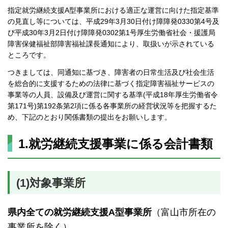
指定就労継続支援A型事業所における適正な運営に向けた指定基準
の見直し等については、平成29年3月30日付け障障発0330第4号及
び平成30年3月2日付け障障発0302第1号厚生労働省社会・援護局
障害保健福祉部障害福祉課長通知により、取扱いが示されている
ところです。
つきましては、同通知に基づき、障害者の日常生活及び社会生活
を総合的に支援するための法律に基づく指定障害福祉サービスの
事業等の人員、設備及び運営に関する基準(平成18年厚生労働省令
第171号)第192条第2項に係る各事業所の経営状況等を把握するた
め、下記のとおり関係書類の提出をお願いします。
1.就労継続支援事業に係る会計書類
(1)対象事業所
県内全ての就労継続支援A型事業所
（富山市所在の
事業所を除く）