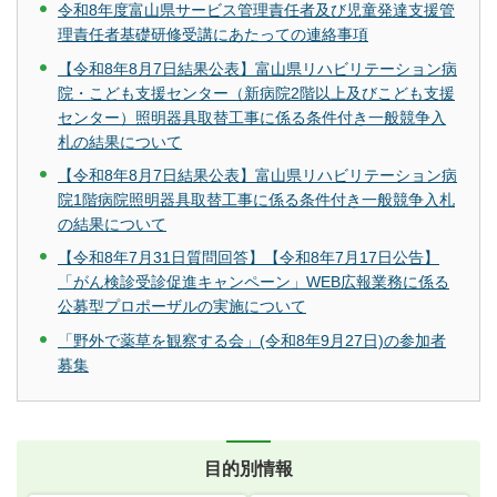
令和8年度富山県サービス管理責任者及び児童発達支援管
理責任者基礎研修受講にあたっての連絡事項
【令和8年8月7日結果公表】富山県リハビリテーション病
院・こども支援センター（新病院2階以上及びこども支援
センター）照明器具取替工事に係る条件付き一般競争入
札の結果について
【令和8年8月7日結果公表】富山県リハビリテーション病
院1階病院照明器具取替工事に係る条件付き一般競争入札
の結果について
【令和8年7月31日質問回答】【令和8年7月17日公告】
「がん検診受診促進キャンペーン」WEB広報業務に係る
公募型プロポーザルの実施について
「野外で薬草を観察する会」(令和8年9月27日)の参加者
募集
目的別情報