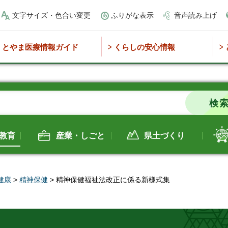
文字サイズ・色合い変更
ふりがな表示
音声読み上げ
とやま医療情報ガイド
くらしの安心情報
教育
産業・しごと
県土づくり
健康
>
精神保健
> 精神保健福祉法改正に係る新様式集