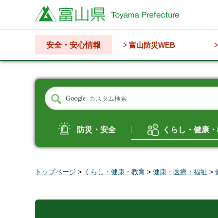
富山県
安全・安心情報
富山防災WEB
防災・安全
くらし・健康・
トップページ
>
くらし・健康・教育
>
健康・医療・福祉
>