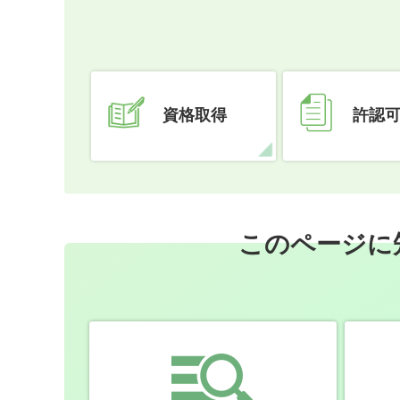
資格取得
許認
このページに