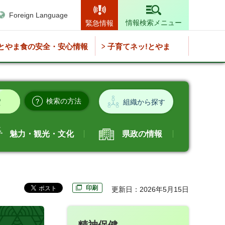
Foreign Language
情報検索メニュー
緊急情報
とやま食の安全・安心情報
子育てネッ!とやま
検索の方法
組織から探す
魅力・観光・文化
県政の情報
印刷
更新日：2026年5月15日