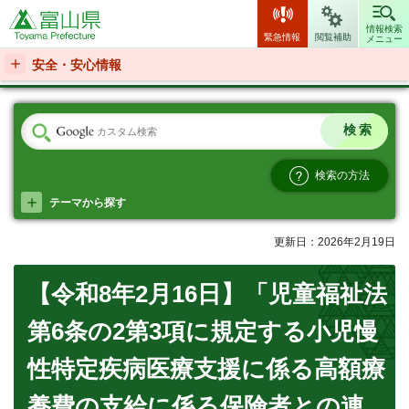
富山県
情報検索
緊急情報
閲覧補助
メニュー
安全・安心情報
検索の方法
テーマから探す
更新日：2026年2月19日
【令和8年2月16日】「児童福祉法
第6条の2第3項に規定する小児慢
性特定疾病医療支援に係る高額療
養費の支給に係る保険者との連