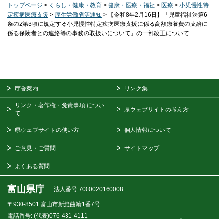
トップページ
>
くらし・健康・教育
>
健康・医療・福祉
>
医療
>
小児慢性特
定疾病医療支援
>
厚生労働省等通知
> 【令和8年2月16日】「児童福祉法第6
条の2第3項に規定する小児慢性特定疾病医療支援に係る高額療養費の支給に
係る保険者との連絡等の事務の取扱いについて」の一部改正について
庁舎案内
リンク集
リンク・著作権・免責事項
につい
県ウェブサイトの考え方
て
県ウェブサイトの使い方
個人情報について
ご意見・ご質問
サイトマップ
よくある質問
富山県庁
法人番号 7000020160008
〒930-8501
富山市新総曲輪1番7号
電話番号:
(代表)076-431-4111