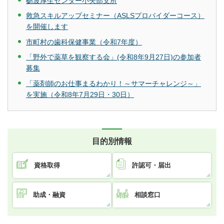
砺波厚生センター小矢部支所
救急スキルアップセミナー（ASLSプロバイダーコース）
を開催します
市町村の歯科保健事業（令和7年度）
「野外で薬草を観察する会」(令和8年9月27日)の参加者
募集
「薬剤師のお仕事まるわかり！～サマーチャレンジ～」
を実施（令和8年7月29日・30日）
目的別情報
資格取得
許認可・届出
助成・融資
相談窓口