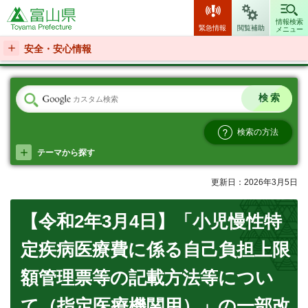
富山県
情報検索
緊急情報
閲覧補助
メニュー
安全・安心情報
検索の方法
テーマから探す
更新日：2026年3月5日
【令和2年3月4日】「小児慢性特
定疾病医療費に係る自己負担上限
額管理票等の記載方法等につい
て（指定医療機関用）」の一部改