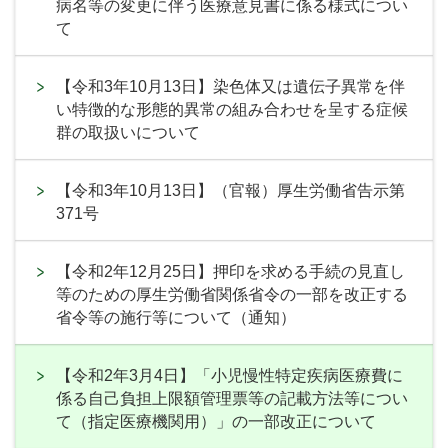
病名等の変更に伴う医療意見書に係る様式につい
て
【令和3年10月13日】染色体又は遺伝子異常を伴
い特徴的な形態的異常の組み合わせを呈する症候
群の取扱いについて
【令和3年10月13日】（官報）厚生労働省告示第
371号
【令和2年12月25日】押印を求める手続の見直し
等のための厚生労働省関係省令の一部を改正する
省令等の施行等について（通知）
【令和2年3月4日】「小児慢性特定疾病医療費に
係る自己負担上限額管理票等の記載方法等につい
て（指定医療機関用）」の一部改正について