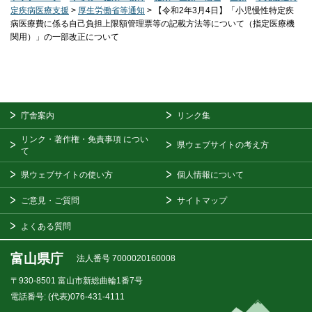
定疾病医療支援
>
厚生労働省等通知
> 【令和2年3月4日】「小児慢性特定疾
病医療費に係る自己負担上限額管理票等の記載方法等について（指定医療機
関用）」の一部改正について
庁舎案内
リンク集
リンク・著作権・免責事項
につい
県ウェブサイトの考え方
て
県ウェブサイトの使い方
個人情報について
ご意見・ご質問
サイトマップ
よくある質問
富山県庁
法人番号 7000020160008
〒930-8501
富山市新総曲輪1番7号
電話番号:
(代表)076-431-4111