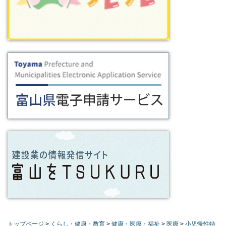
トップページ
>
くらし・健康・教育
>
健康・医療・福祉
>
医療
>
小児慢性特