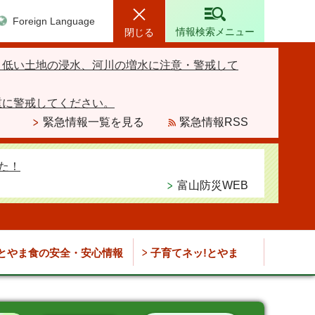
Foreign Language
情報検索メニュー
閉じる
、低い土地の浸水、河川の増水に注意・警戒して
重に警戒してください。
緊急情報一覧を見る
緊急情報RSS
た！
富山防災WEB
とやま食の安全・安心情報
子育てネッ!とやま