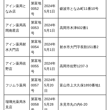
第富地
アイン薬局と
2024年
0052
砺波市となみ町11番10号
なみ店
5月1日
号
第富地
アイン薬局高
2024年
0053
高岡市木津602番1
岡南星店
5月1日
号
第富地
アイン薬局射
2024年
0054
射水市大門字長割151番2
水大門店
5月1日
号
第富地
アイン薬局佐
2024年
0055
高岡市佐野1237-3
野店
5月1日
号
第富地
2024年
フジムラ薬局
0057
5月20
富山市上大久保1893番地1
号
日
第富地
2024年
瑠璃光薬局氷
0058
5月28
氷見市丸の内6-20
見店
号
日