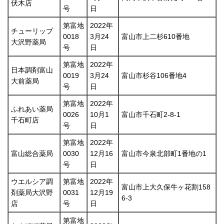
伏木店
号
日
第富地
2022年
チューリップ
0018
3月24
富山市上二杉610番地
大沢野薬局
号
日
第富地
2022年
日本調剤富山
0019
3月24
富山市杉谷106番地4
大前薬局
号
日
第富地
2022年
ふれあい薬局
0026
10月1
富山市千石町2-8-1
千石町店
号
日
第富地
2022年
富山総合薬局
0030
12月16
富山市今泉北部町1番地の1
号
日
ウエルシア調
第富地
2022年
富山市上大久保牛ヶ花割158
剤薬局大沢野
0031
12月19
6-3
店
号
日
第富地