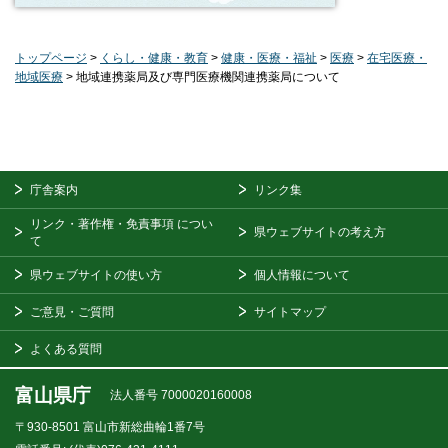
トップページ
>
くらし・健康・教育
>
健康・医療・福祉
>
医療
>
在宅医療・
地域医療
> 地域連携薬局及び専門医療機関連携薬局について
庁舎案内
リンク集
リンク・著作権・免責事項
につい
県ウェブサイトの考え方
て
県ウェブサイトの使い方
個人情報について
ご意見・ご質問
サイトマップ
よくある質問
富山県庁
法人番号 7000020160008
〒930-8501
富山市新総曲輪1番7号