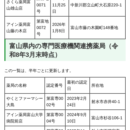
さくら薬局富
0071
11月25
中新川郡立山町大石原220-1
山雄山店
号
日
第富地
アイン薬局富
2026年
0072
富山市藤の木園町148番地
山藤の木店
1月8日
号
富山県内の専門医療機関連携薬局（令
和8年3月末時点）
この一覧は、半年ごとに更新します。
最初の認定
薬局の名称
認定番号
所在地
日
やくとファーマシー
第富専00
2023年2月
射水市赤井40-1
大島
02号
24日
アイン薬局富山大学
第富専00
2024年9月
富山市杉谷106-1
病院前店
04号
10日