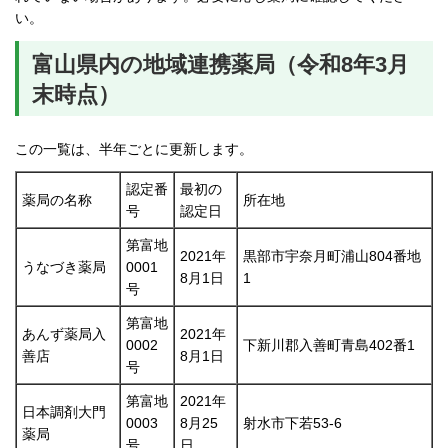
い。
富山県内の地域連携薬局（令和8年3月
末時点）
この一覧は、半年ごとに更新します。
認定番
最初の
薬局の名称
所在地
号
認定日
第富地
2021年
黒部市宇奈月町浦山804番地
うなづき薬局
0001
8月1日
1
号
第富地
あんず薬局入
2021年
0002
下新川郡入善町青島402番1
善店
8月1日
号
第富地
2021年
日本調剤大門
0003
8月25
射水市下若53-6
薬局
号
日