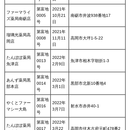
第富地
2021年
ファーマライ
0005
10月21
南砺市井波938番地17
ズ薬局南砺店
号
日
第富地
2021年
瑠璃光薬局高
0008
11月11
高岡市大坪1-5-22
岡店
号
日
第富地
たんぽぽ薬局
2022年
0013
魚津市相木字朝折1-3
魚津店
2月9日
号
第富地
あんず薬局黒
2022年
0014
黒部市北新10番地4
部本店
3月1日
号
第富地
やくとファー
2022年
0016
射水市赤井40-1
マシー大島
3月7日
号
第富地
2022年
たんぽぽ薬局
0017
3月22
高岡市伏木古府元町478番2