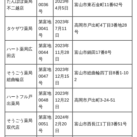
たんぽぽ薬局
2023年
0036
富山市東石金町11番62号
不二越店
4月5日
号
第富地
2023年
高岡市戸出町4丁目3番地28
タケザワ薬局
0041
7月11
号
号
日
第富地
2023年
ハート薬局広
0044
11月28
富山市鍋田17番8号
田店
号
日
第富地
2023年
そうごう薬局
富山市総曲輪四丁目8番1-10
0047
12月15
総曲輪店
2
号
日
第富地
2023年
ハートフル戸
0048
12月22
高岡市戸出町3-24-51
出薬局
号
日
第富地
2024年
そうごう薬局
0051
2月20
富山市西長江1丁目3番51号
双代店
号
日