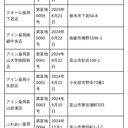
第富地
2024年
クオール薬局
0059
8月21
射水市下若54-8
下若店
号
日
第富地
2024年
アイン薬局南
0060
8月22
南砺市梅野1596-1
砺中央店
号
日
アイン薬局富
第富地
2024年
山大学病院前
0061
8月22
富山市杉谷106-1
店
号
日
第富地
2024年
アイン薬局小
0062
8月22
小矢部市野寺73番1
矢部店
号
日
第富地
2024年
アイン薬局富
0063
9月10
富山市東岩瀬町333
山岩瀬店
号
日
第富地
2024年
ふれあい薬局
0064
12月1
富山市豊田町1-1-7