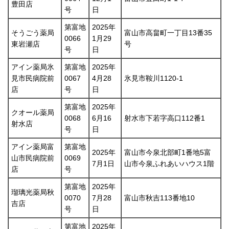
豊田店
号
日
第富地
2025年
そうごう薬局
富山市高畠町一丁目13番35
0066
1月29
東岩瀬店
号
号
日
アイン薬局氷
第富地
2025年
見市民病院前
0067
4月28
氷見市鞍川1120-1
店
号
日
第富地
2025年
クオール薬局
0068
6月16
射水市下若字高口112番1
射水店
号
日
アイン薬局富
第富地
2025年
富山市今泉北部町1番地5富
山市民病院前
0069
7月1日
山市今泉ふれあいハウス1階
店
号
第富地
2025年
瑠璃光薬局秋
0070
7月28
富山市秋吉113番地10
吉店
号
日
第富地
2025年