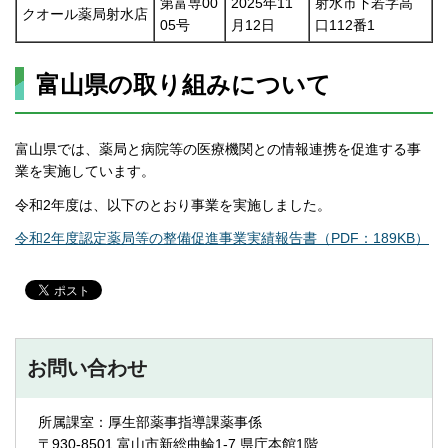
第富専00
2025年11
射水市下若字高
クオール薬局射水店
05号
月12日
口112番1
富山県の取り組みについて
富山県では、薬局と病院等の医療機関との情報連携を促進する事
業を実施しています。
令和2年度は、以下のとおり事業を実施しました。
令和2年度認定薬局等の整備促進事業実績報告書（PDF：189KB）
お問い合わせ
所属課室：厚生部薬事指導課薬事係
〒930-8501 富山市新総曲輪1-7 県庁本館1階