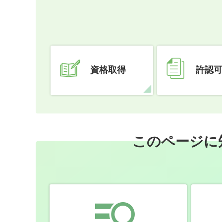
資格取得
許認
このページに