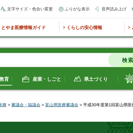
文字サイズ・色合い変更
ふりがな表示
音声読み上げ
とやま医療情報ガイド
くらしの安心情報
教育
産業・しごと
県土づくり
医療
>
審議会・協議会
>
富山県医療審議会
> 平成30年度第1回富山県