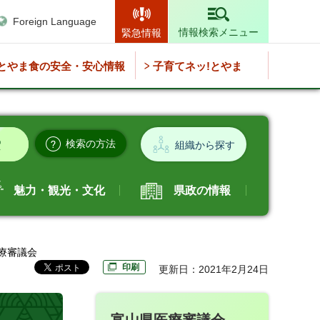
Foreign Language
情報検索メニュー
緊急情報
とやま食の安全・安心情報
子育てネッ!とやま
検索の方法
組織から探す
魅力・観光・文化
県政の情報
医療審議会
印刷
更新日：2021年2月24日