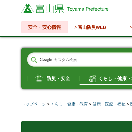
富山県
安全・安心情報
富山防災WEB
防災・安全
くらし・健康・
トップページ
>
くらし・健康・教育
>
健康・医療・福祉
>