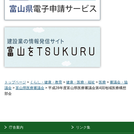
トップページ
>
くらし・健康・教育
>
健康・医療・福祉
>
医療
>
審議会・協
議会
>
富山県医療審議会
> 平成28年度富山県医療審議会第4回地域医療構想
部会
庁舎案内
リンク集