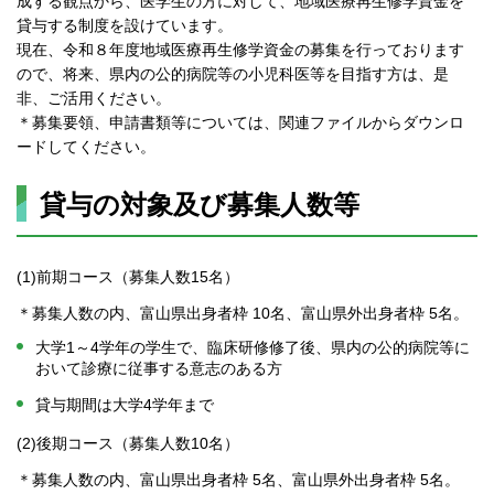
成する観点から、医学生の方に対して、地域医療再生修学資金を
貸与する制度を設けています。
現在、令和８年度地域医療再生修学資金の募集を行っております
ので、将来、県内の公的病院等の小児科医等を目指す方は、是
非、ご活用ください。
＊募集要領、申請書類等については、関連ファイルからダウンロ
ードしてください。
貸与の対象及び募集人数等
(1)前期コース（募集人数15名）
＊募集人数の内、富山県出身者枠 10名、富山県外出身者枠 5名。
大学1～4学年の学生で、臨床研修修了後、県内の公的病院等に
おいて診療に従事する意志のある方
貸与期間は大学4学年まで
(2)後期コース（募集人数10名）
＊募集人数の内、富山県出身者枠 5名、富山県外出身者枠 5名。