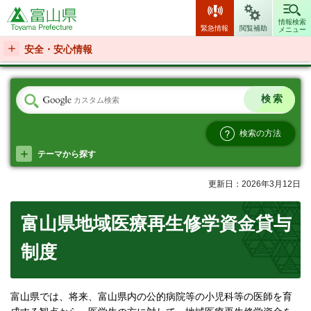
富山県
情報検索
緊急情報
閲覧補助
メニュー
安全・安心情報
検索の方法
テーマから探す
更新日：2026年3月12日
富山県地域医療再生修学資金貸与
制度
富山県では、将来、富山県内の公的病院等の小児科等の医師を育