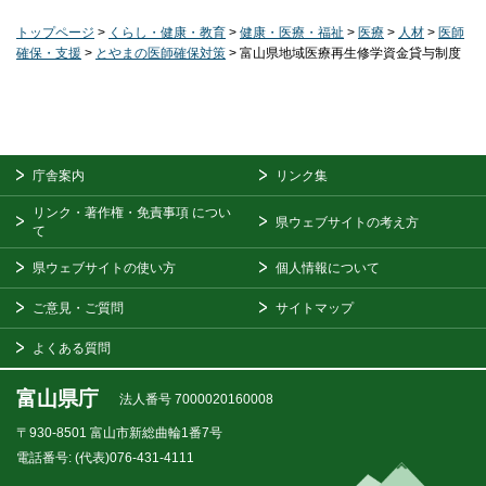
トップページ
>
くらし・健康・教育
>
健康・医療・福祉
>
医療
>
人材
>
医師
確保・支援
>
とやまの医師確保対策
> 富山県地域医療再生修学資金貸与制度
庁舎案内
リンク集
リンク・著作権・免責事項
につい
県ウェブサイトの考え方
て
県ウェブサイトの使い方
個人情報について
ご意見・ご質問
サイトマップ
よくある質問
富山県庁
法人番号 7000020160008
〒930-8501
富山市新総曲輪1番7号
電話番号:
(代表)076-431-4111