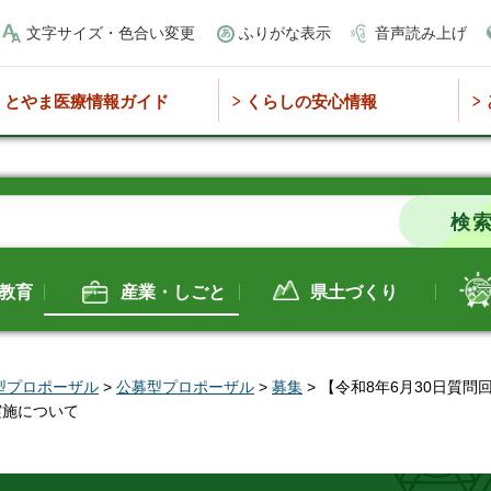
文字サイズ・色合い変更
ふりがな表示
音声読み上げ
とやま医療情報ガイド
くらしの安心情報
教育
産業・しごと
県土づくり
型プロポーザル
>
公募型プロポーザル
>
募集
> 【令和8年6月30日質
実施について