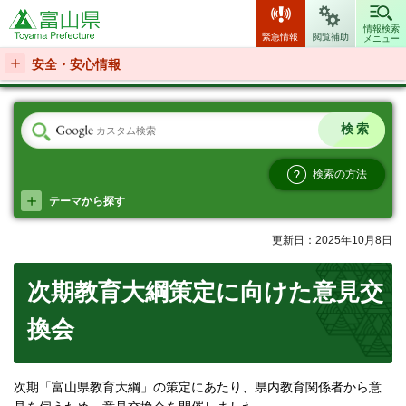
富山県
情報検索
緊急情報
閲覧補助
メニュー
安全・安心情報
検索の方法
テーマから探す
更新日：2025年10月8日
次期教育大綱策定に向けた意見交
換会
次期「富山県教育大綱」の策定にあたり、県内教育関係者から意