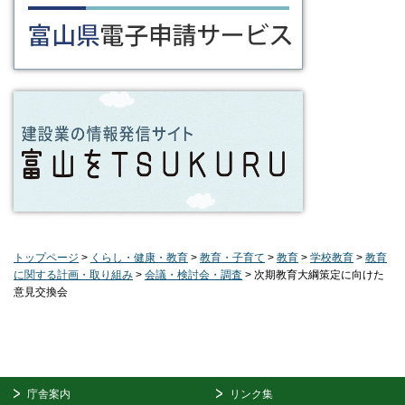
トップページ
>
くらし・健康・教育
>
教育・子育て
>
教育
>
学校教育
>
教育
に関する計画・取り組み
>
会議・検討会・調査
> 次期教育大綱策定に向けた
意見交換会
庁舎案内
リンク集