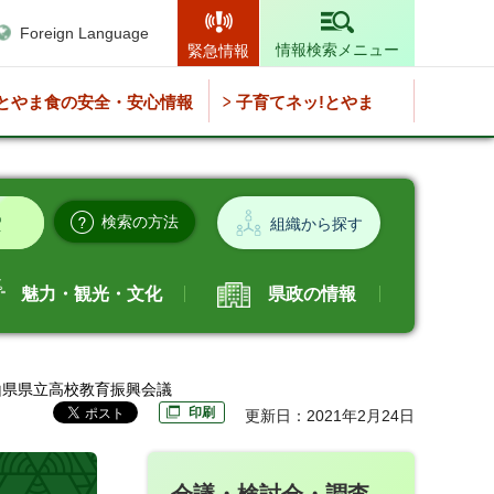
Foreign Language
情報検索メニュー
緊急情報
とやま食の安全・安心情報
子育てネッ!とやま
検索の方法
組織から探す
魅力・観光・文化
県政の情報
山県県立高校教育振興会議
印刷
更新日：2021年2月24日