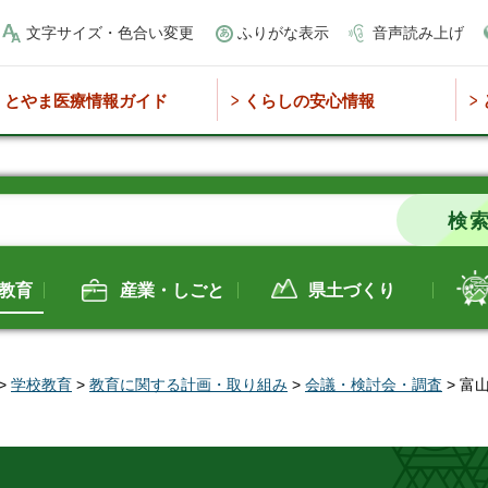
文字サイズ・色合い変更
ふりがな表示
音声読み上げ
とやま医療情報ガイド
くらしの安心情報
教育
産業・しごと
県土づくり
>
学校教育
>
教育に関する計画・取り組み
>
会議・検討会・調査
> 富