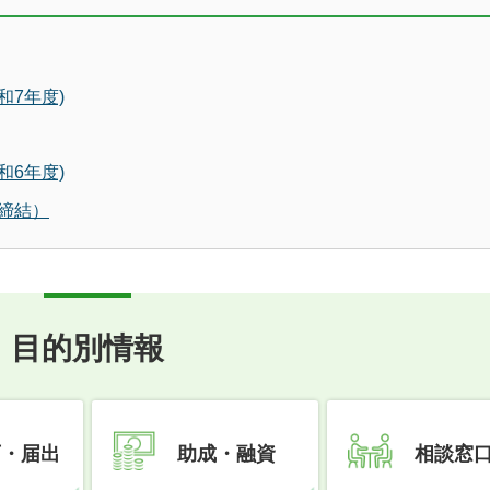
7年度)
6年度)
締結）
目的別情報
可・届出
助成・融資
相談窓