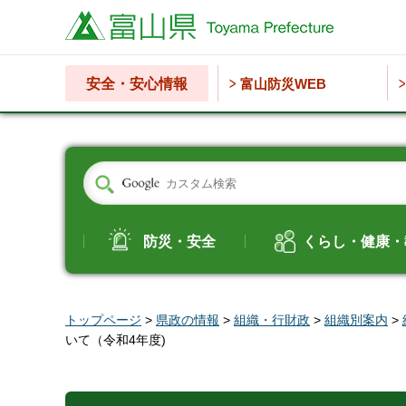
富山県
安全・安心情報
富山防災WEB
防災・安全
くらし・健康・
トップページ
>
県政の情報
>
組織・行財政
>
組織別案内
>
いて（令和4年度)