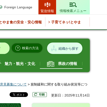
Foreign Language
情報検索メニュー
緊急情報
とやま食の安全・安心情報
子育てネッ!とやま
検索の方法
組織から探す
魅力・観光・文化
県政の情報
意見募集について
> 規制緩和に関する取り組み状況等につ
印刷
更新日：2025年11月14日