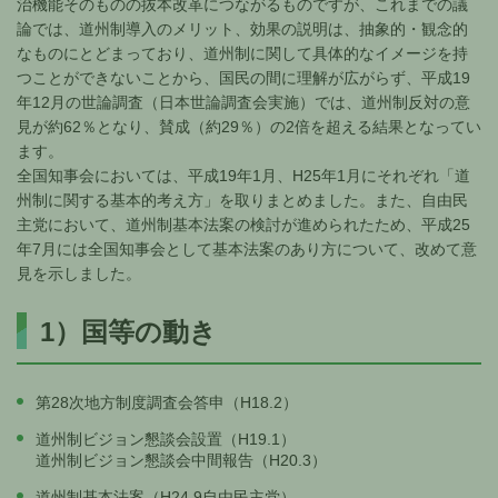
治機能そのものの抜本改革につながるものですが、これまでの議
論では、道州制導入のメリット、効果の説明は、抽象的・観念的
なものにとどまっており、道州制に関して具体的なイメージを持
つことができないことから、国民の間に理解が広がらず、平成19
年12月の世論調査（日本世論調査会実施）では、道州制反対の意
見が約62％となり、賛成（約29％）の2倍を超える結果となってい
ます。
全国知事会においては、平成19年1月、H25年1月にそれぞれ「道
州制に関する基本的考え方」を取りまとめました。また、自由民
主党において、道州制基本法案の検討が進められたため、平成25
年7月には全国知事会として基本法案のあり方について、改めて意
見を示しました。
1）国等の動き
第28次地方制度調査会答申（H18.2）
道州制ビジョン懇談会設置（H19.1）
道州制ビジョン懇談会中間報告（H20.3）
道州制基本法案（H24.9自由民主党）