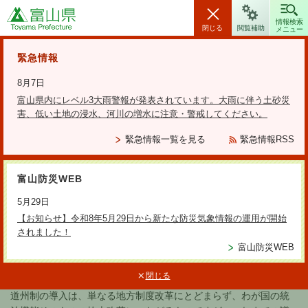
富山県
情報検索
閉じる
閲覧補助
メニュー
安全・安心情報
緊急情報
8月7日
富山県内にレベル3大雨警報が発表されています。大雨に伴う土砂災
害、低い土地の浸水、河川の増水に注意・警戒してください。
検索の方法
緊急情報一覧を見る
緊急情報RSS
テーマから探す
富山防災WEB
更新日：2025年8月25日
5月29日
道州制
【お知らせ】令和8年5月29日から新たな防災気象情報の運用が開始
されました！
富山防災WEB
平成18年2月末に、第28次地方制度調査会が「道州制のあり方に関
閉じる
する答申」を取りまとめました。
道州制の導入は、単なる地方制度改革にとどまらず、わが国の統