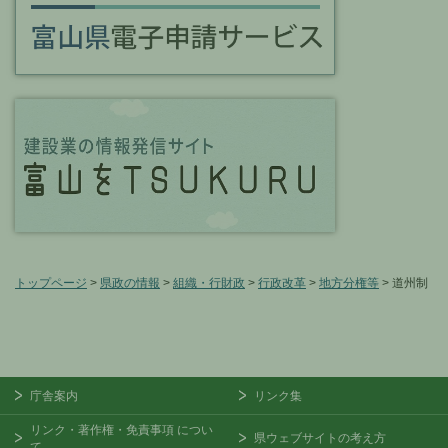
トップページ
>
県政の情報
>
組織・行財政
>
行政改革
>
地方分権等
> 道州制
庁舎案内
リンク集
リンク・著作権・免責事項
につい
県ウェブサイトの考え方
て