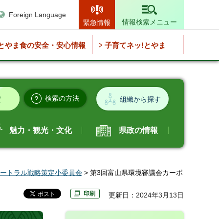
Foreign Language
情報検索メニュー
緊急情報
とやま食の安全・安心情報
子育てネッ!とやま
検索の方法
組織から探す
魅力・観光・文化
県政の情報
ートラル戦略策定小委員会
> 第3回富山県環境審議会カーボ
印刷
更新日：2024年3月13日