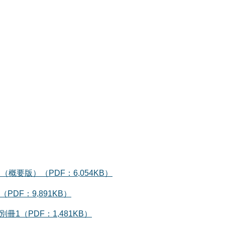
要版）（PDF：6,054KB）
DF：9,891KB）
1（PDF：1,481KB）