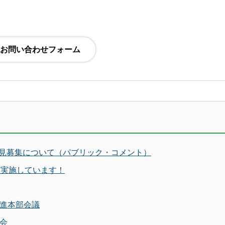
見募集について（パブリック・コメント）
を実施しています！
推進本部会議
会