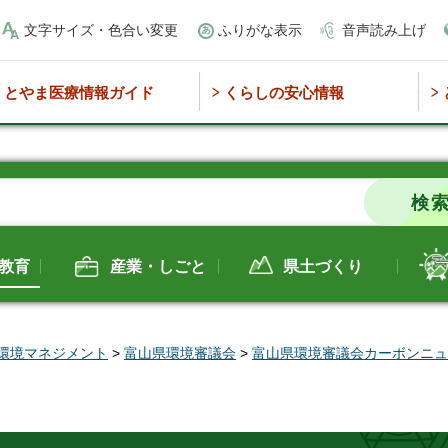
文字サイズ・色合い変更
ふりがな表示
音声読み上げ
とやま医療情報ガイド
くらしの安心情報
教育
産業・しごと
県土づくり
環境マネジメント
>
富山県環境審議会
>
富山県環境審議会カーボンニュ