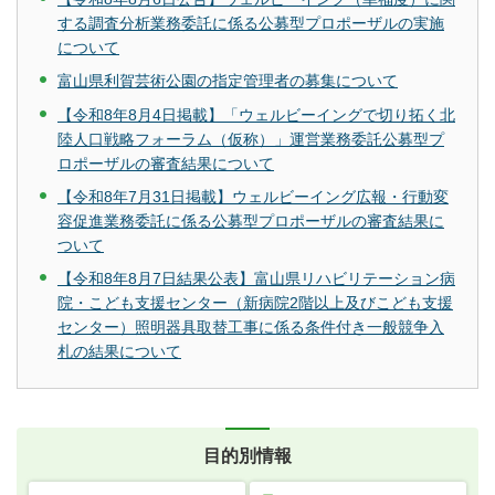
する調査分析業務委託に係る公募型プロポーザルの実施
について
富山県利賀芸術公園の指定管理者の募集について
【令和8年8月4日掲載】「ウェルビーイングで切り拓く北
陸人口戦略フォーラム（仮称）」運営業務委託公募型プ
ロポーザルの審査結果について
【令和8年7月31日掲載】ウェルビーイング広報・行動変
容促進業務委託に係る公募型プロポーザルの審査結果に
ついて
【令和8年8月7日結果公表】富山県リハビリテーション病
院・こども支援センター（新病院2階以上及びこども支援
センター）照明器具取替工事に係る条件付き一般競争入
札の結果について
目的別情報