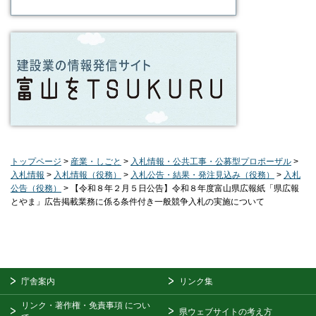
トップページ
>
産業・しごと
>
入札情報・公共工事・公募型プロポーザル
>
入札情報
>
入札情報（役務）
>
入札公告・結果・発注見込み（役務）
>
入札
公告（役務）
> 【令和８年２月５日公告】令和８年度富山県広報紙「県広報
とやま」広告掲載業務に係る条件付き一般競争入札の実施について
庁舎案内
リンク集
リンク・著作権・免責事項
につい
県ウェブサイトの考え方