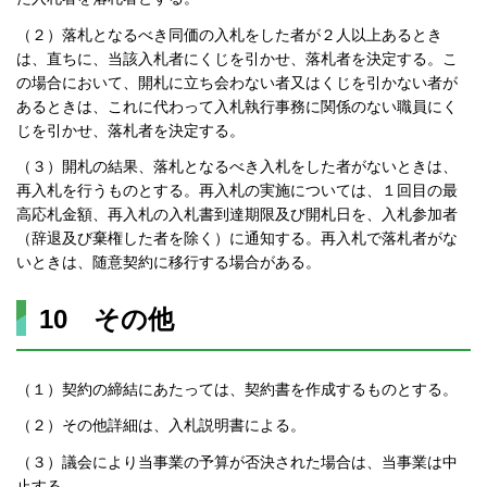
（２）落札となるべき同価の入札をした者が２人以上あるとき
は、直ちに、当該入札者にくじを引かせ、落札者を決定する。こ
の場合において、開札に立ち会わない者又はくじを引かない者が
あるときは、これに代わって入札執行事務に関係のない職員にく
じを引かせ、落札者を決定する。
（３）開札の結果、落札となるべき入札をした者がないときは、
再入札を行うものとする。再入札の実施については、１回目の最
高応札金額、再入札の入札書到達期限及び開札日を、入札参加者
（辞退及び棄権した者を除く）に通知する。再入札で落札者がな
いときは、随意契約に移行する場合がある。
10 その他
（１）契約の締結にあたっては、契約書を作成するものとする。
（２）その他詳細は、入札説明書による。
（３）議会により当事業の予算が否決された場合は、当事業は中
止する。