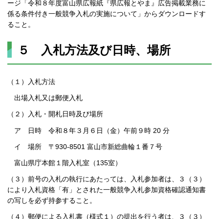
ージ「令和８年度富山県広報紙『県広報とやま』広告掲載業務に
係る条件付き一般競争入札の実施について」からダウンロードす
ること。
５ 入札方法及び日時、場所
（１）入札方法
出場入札又は郵便入札
（２）入札・開札日時及び場所
ア 日時 令和８年３月６日（金）午前９時 20 分
イ 場所 〒930-8501 富山市新総曲輪１番７号
富山県庁本館１階入札室（135室）
（３）前号の入札の執行にあたっては、入札参加者は、３（３）
により入札資格「有」とされた一般競争入札参加資格確認通知書
の写しを必ず持参すること。
（４）郵便による入札書（様式１）の提出を行う者は、３（３）