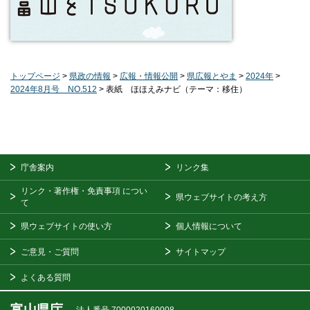
トップページ
>
県政の情報
>
広報・情報公開
>
県広報とやま
>
2024年
>
2024年8月号 NO.512
> 表紙 ほほえみナビ（テーマ：移住）
庁舎案内
リンク集
リンク・著作権・免責事項
につい
県ウェブサイトの考え方
て
県ウェブサイトの使い方
個人情報について
ご意見・ご質問
サイトマップ
よくある質問
富山県庁