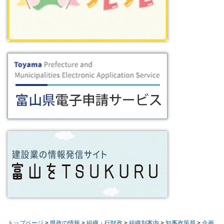
トップページ
>
県政の情報
>
組織・行財政
>
組織別案内
>
知事政策局
>
企画