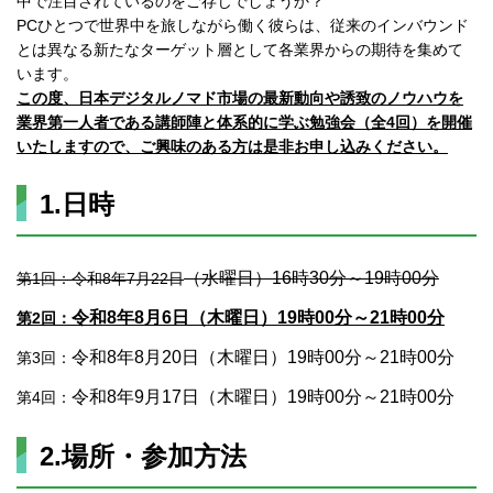
中で注目されているのをご存じでしょうか？
PCひとつで世界中を旅しながら働く彼らは、従来のインバウンド
とは異なる新たなターゲット層として各業界からの期待を集めて
います。
この度、日本デジタルノマド市場の最新動向や誘致のノウハウを
業界第一人者である講師陣と体系的に学ぶ勉強会（全4回）を開催
いたしますので、ご興味のある方は是非お申し込みください。
1.日時
（水曜日）16時30分～19時00分
第1回：令和8年7月22日
令和8年8月6日（木曜日）19時00分～21時00分
第2回：
令和8年8月20日（木曜日）19時00分～21時00分
第3回：
令和8年9月17日（木曜日）19時00分～21時00分
第4回：
2.場所・参加方法