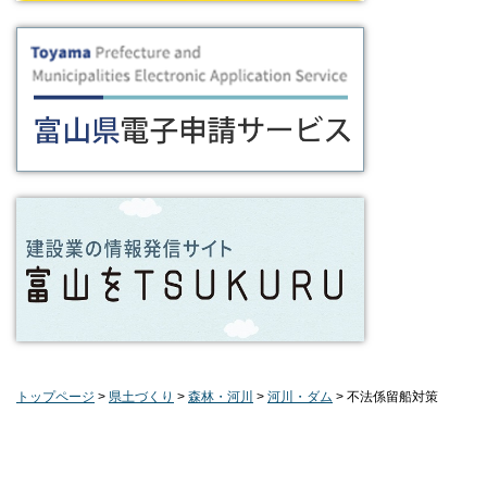
トップページ
>
県土づくり
>
森林・河川
>
河川・ダム
> 不法係留船対策