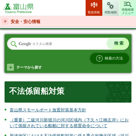
富山県
情報検索
緊急情報
閲覧補助
メニュー
安全・安心情報
検索の方法
テーマから探す
不法係留船対策
富山県スモールボート放置対策基本方針
（重要）二級河川新堀川の河川区域内（下久々江橋左岸）にお
いて係留されている船舶に対する措置命令について
新湊地区における不法係留船対策に係る重点的撤去区域（河川