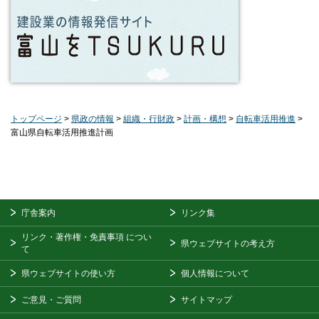
トップページ
>
県政の情報
>
組織・行財政
>
計画・構想
>
自転車活用推進
>
富山県自転車活用推進計画
庁舎案内
リンク集
リンク・著作権・免責事項
につい
県ウェブサイトの考え方
て
県ウェブサイトの使い方
個人情報について
ご意見・ご質問
サイトマップ