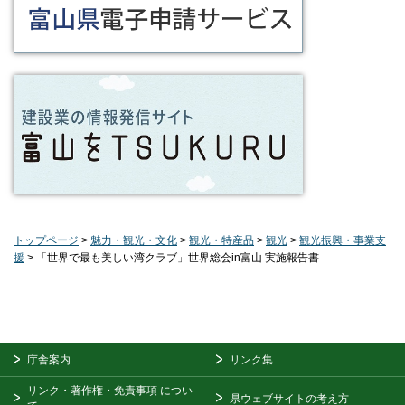
トップページ
>
魅力・観光・文化
>
観光・特産品
>
観光
>
観光振興・事業支
援
> 「世界で最も美しい湾クラブ」世界総会in富山 実施報告書
庁舎案内
リンク集
リンク・著作権・免責事項
につい
県ウェブサイトの考え方