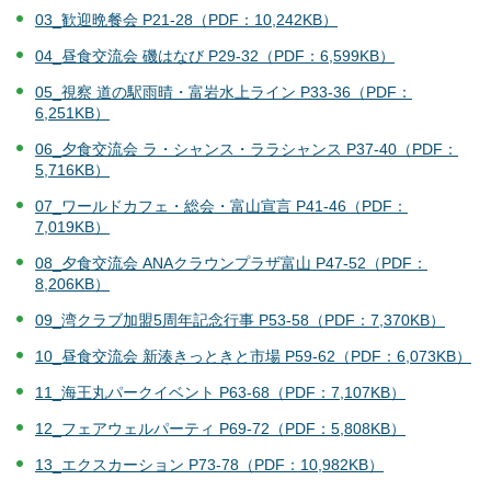
03_歓迎晩餐会 P21-28（PDF：10,242KB）
04_昼食交流会 磯はなび P29-32（PDF：6,599KB）
05_視察 道の駅雨晴・富岩水上ライン P33-36（PDF：
6,251KB）
06_夕食交流会 ラ・シャンス・ララシャンス P37-40（PDF：
5,716KB）
07_ワールドカフェ・総会・富山宣言 P41-46（PDF：
7,019KB）
08_夕食交流会 ANAクラウンプラザ富山 P47-52（PDF：
8,206KB）
09_湾クラブ加盟5周年記念行事 P53-58（PDF：7,370KB）
10_昼食交流会 新湊きっときと市場 P59-62（PDF：6,073KB）
11_海王丸パークイベント P63-68（PDF：7,107KB）
12_フェアウェルパーティ P69-72（PDF：5,808KB）
13_エクスカーション P73-78（PDF：10,982KB）