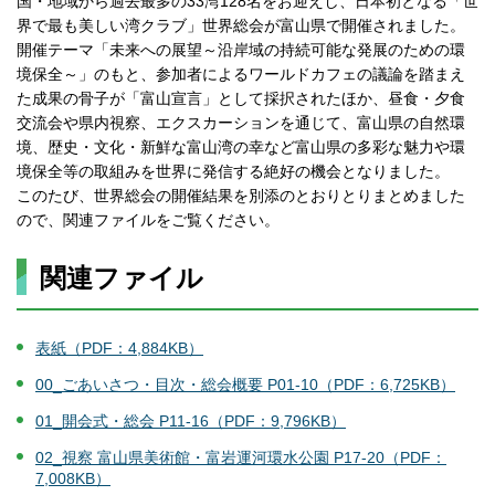
国・地域から過去最多の33湾128名をお迎えし、日本初となる「世
界で最も美しい湾クラブ」世界総会が富山県で開催されました。
開催テーマ「未来への展望～沿岸域の持続可能な発展のための環
境保全～」のもと、参加者によるワールドカフェの議論を踏まえ
た成果の骨子が「富山宣言」として採択されたほか、昼食・夕食
交流会や県内視察、エクスカーションを通じて、富山県の自然環
境、歴史・文化・新鮮な富山湾の幸など富山県の多彩な魅力や環
境保全等の取組みを世界に発信する絶好の機会となりました。
このたび、世界総会の開催結果を別添のとおりとりまとめました
ので、関連ファイルをご覧ください。
関連ファイル
表紙（PDF：4,884KB）
00_ごあいさつ・目次・総会概要 P01-10（PDF：6,725KB）
01_開会式・総会 P11-16（PDF：9,796KB）
02_視察 富山県美術館・富岩運河環水公園 P17-20（PDF：
7,008KB）