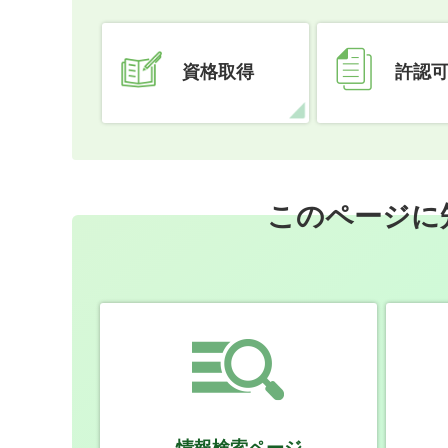
資格取得
許認
このページに