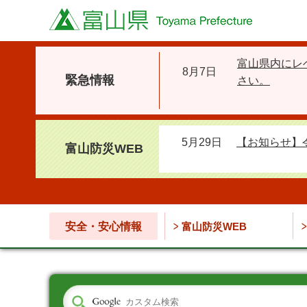
富山県
富山県内にレ
8月7日
緊急情報
さい。
5月29日
【お知らせ】
富山防災WEB
安全・安心情報
富山防災WEB