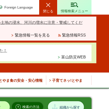
Foreign Language
情報検索メニュー
閉じる
い土地の浸水、河川の増水に注意・警戒してくだ
緊急情報一覧を見る
緊急情報RSS
た！
富山防災WEB
とやま食の安全・安心情報
子育てネッ!とやま
検索の方法
組織から探す