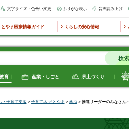
文字サイズ・色合い変更
ふりがな表示
音声読み上げ
とやま医療情報ガイド
くらしの安心情報
教育
産業・しごと
県土づくり
も・子育て支援
>
子育てネッ!とやま
>
学ぶ
> 推進リーダーのみなさん