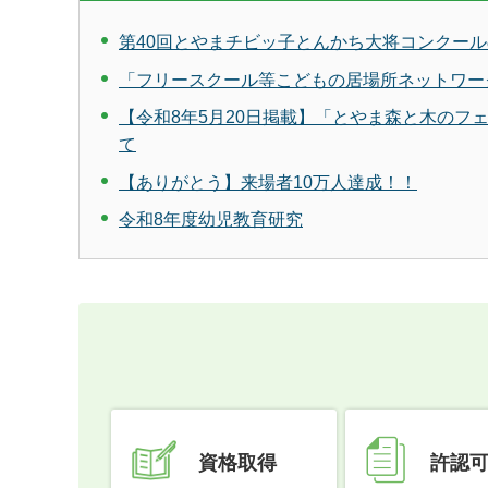
第40回とやまチビッ子とんかち大将コンクール
「フリースクール等こどもの居場所ネットワー
【令和8年5月20日掲載】「とやま森と木のフ
て
【ありがとう】来場者10万人達成！！
令和8年度幼児教育研究
資格取得
許認