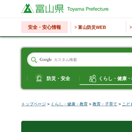
富山県
安全・安心情報
富山防災WEB
防災・安全
くらし・健康・
トップページ
>
くらし・健康・教育
>
教育・子育て
>
こど