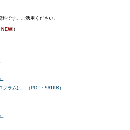
資料です。ご活用ください。
6
NEW!
)
）
）
）
ラムは…（PDF：561KB）
）