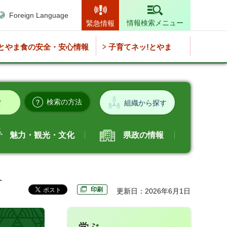
Foreign Language
情報検索メニュー
緊急情報
とやま食の安全・安心情報
子育てネッ!とやま
検索の方法
組織から探す
魅力・観光・文化
県政の情報
へ
印刷
更新日：2026年6月1日