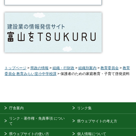
トップページ
>
県政の情報
>
組織・行財政
>
組織別案内
>
教育委員会
>
教育
委員会 教育みらい室小中学校課
> 保護者のための家庭教育・子育て啓発資料
庁舎案内
リンク集
リンク・著作権・免責事項
につい
県ウェブサイトの考え方
て
県ウェブサイトの使い方
個人情報について