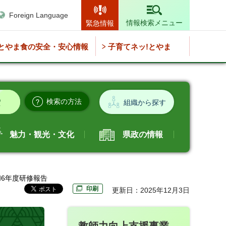
Foreign Language
情報検索メニュー
緊急情報
とやま食の安全・安心情報
子育てネッ!とやま
検索の方法
組織から探す
魅力・観光・文化
県政の情報
和6年度研修報告
印刷
更新日：2025年12月3日