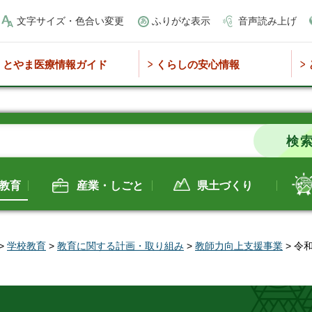
文字サイズ・色合い変更
ふりがな表示
音声読み上げ
とやま医療情報ガイド
くらしの安心情報
教育
産業・しごと
県土づくり
>
学校教育
>
教育に関する計画・取り組み
>
教師力向上支援事業
> 令