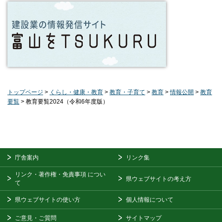
トップページ
>
くらし・健康・教育
>
教育・子育て
>
教育
>
情報公開
>
教育
要覧
> 教育要覧2024（令和6年度版）
庁舎案内
リンク集
リンク・著作権・免責事項
につい
県ウェブサイトの考え方
て
県ウェブサイトの使い方
個人情報について
ご意見・ご質問
サイトマップ